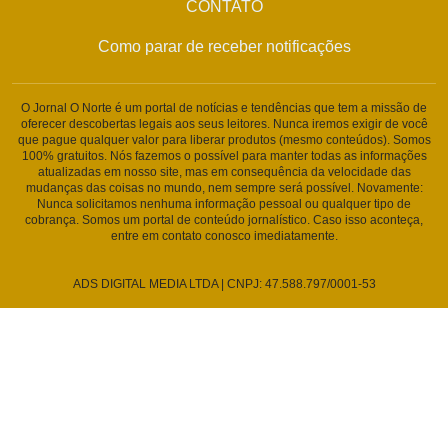
CONTATO
Como parar de receber notificações
O Jornal O Norte é um portal de notícias e tendências que tem a missão de
oferecer descobertas legais aos seus leitores. Nunca iremos exigir de você
que pague qualquer valor para liberar produtos (mesmo conteúdos). Somos
100% gratuitos. Nós fazemos o possível para manter todas as informações
atualizadas em nosso site, mas em consequência da velocidade das
mudanças das coisas no mundo, nem sempre será possível. Novamente:
Nunca solicitamos nenhuma informação pessoal ou qualquer tipo de
cobrança. Somos um portal de conteúdo jornalístico. Caso isso aconteça,
entre em contato conosco imediatamente.
ADS DIGITAL MEDIA LTDA | CNPJ: 47.588.797/0001-53