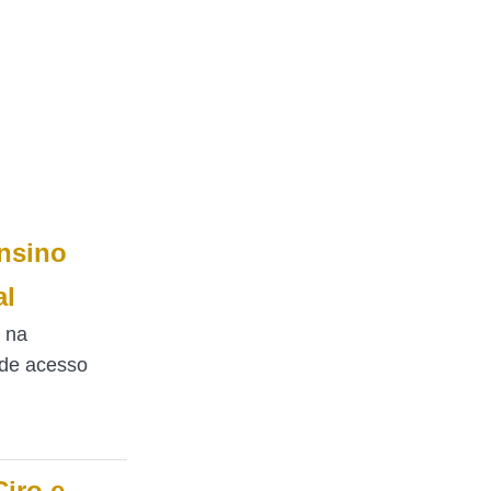
nsino
al
 na
 de acesso
Ciro e