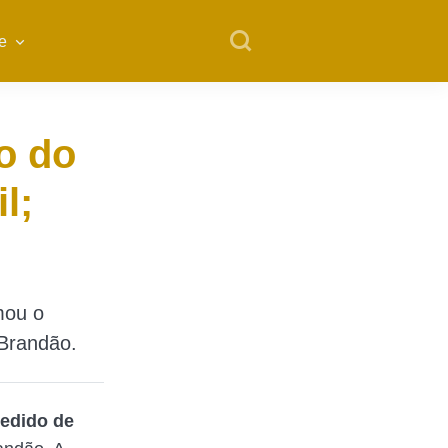
e
o do
l;
mou o
 Brandão.
edido de