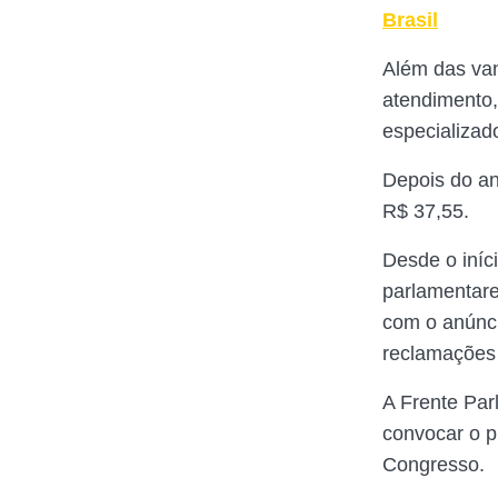
Brasil
Além das van
atendimento,
especializado
Depois do a
R$ 37,55.
Desde o iníc
parlamentare
com o anúnci
reclamações 
A Frente Pa
convocar o p
Congresso.