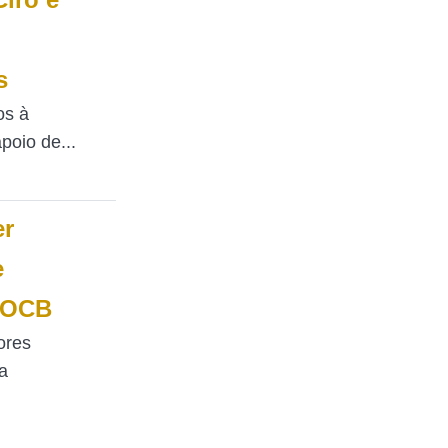
s
os à
poio de...
er
e
e OCB
ores
a