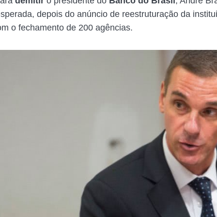
ara
demitir
o presidente do
Banco do Brasil
, André Br
esperada, depois do anúncio de reestruturação da institu
com o fechamento de 200 agências.