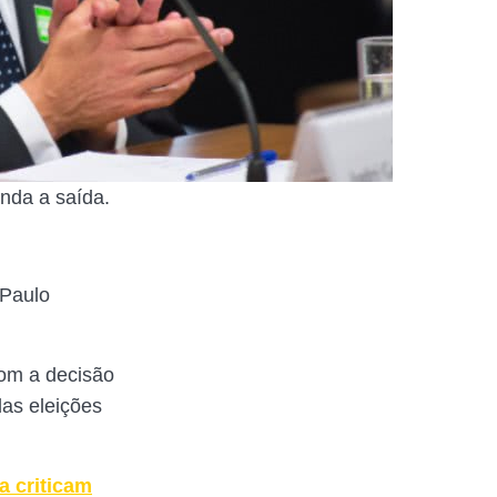
nda a saída.
 Paulo
com a decisão
das eleições
a criticam