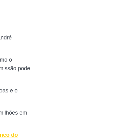
André
omo o
emissão pode
oas e o
 milhões em
anco do