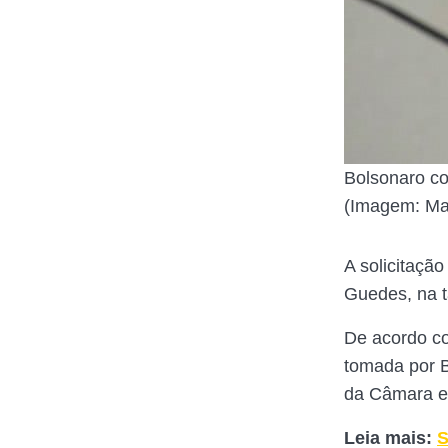
Bolsonaro co
(Imagem: Mar
A solicitaçã
Guedes, na ta
De acordo co
tomada por B
da Câmara e
Leia mais:
S