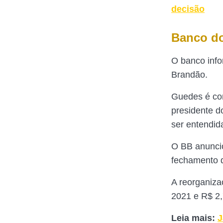
decisão
Banco do 
O banco inf
Brandão.
Guedes é con
presidente d
ser entendid
O BB anuncio
fechamento d
A reorganiza
2021 e R$ 2,
Leia mais:
J