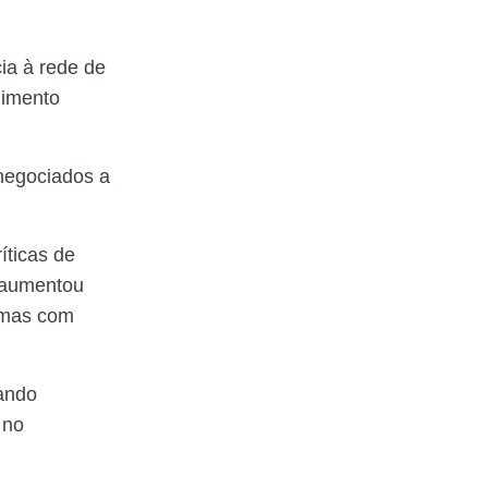
cia à rede de
dimento
negociados a
íticas de
o aumentou
nemas com
ando
 no