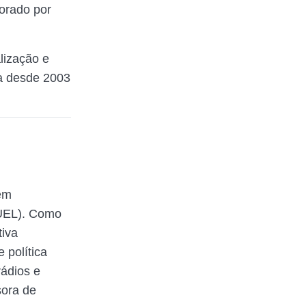
orado por
alização e
va desde 2003
em
(UEL). Como
tiva
 política
rádios e
sora de