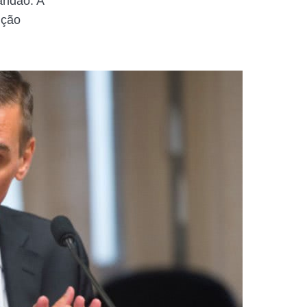
andão. A
ição