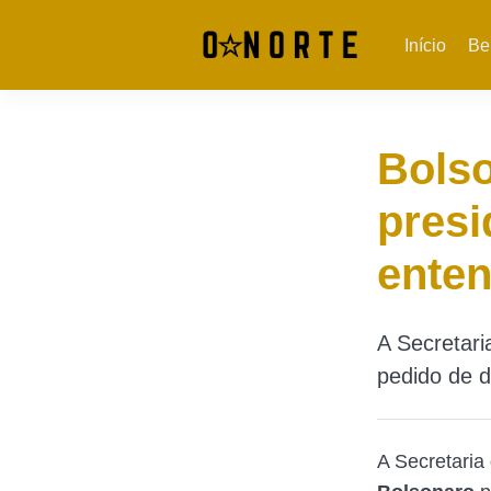
Início
Be
Bols
presi
enten
A Secretari
pedido de d
A Secretaria