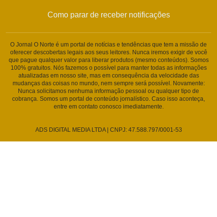
Como parar de receber notificações
O Jornal O Norte é um portal de notícias e tendências que tem a missão de
oferecer descobertas legais aos seus leitores. Nunca iremos exigir de você
que pague qualquer valor para liberar produtos (mesmo conteúdos). Somos
100% gratuitos. Nós fazemos o possível para manter todas as informações
atualizadas em nosso site, mas em consequência da velocidade das
mudanças das coisas no mundo, nem sempre será possível. Novamente:
Nunca solicitamos nenhuma informação pessoal ou qualquer tipo de
cobrança. Somos um portal de conteúdo jornalístico. Caso isso aconteça,
entre em contato conosco imediatamente.
ADS DIGITAL MEDIA LTDA | CNPJ: 47.588.797/0001-53