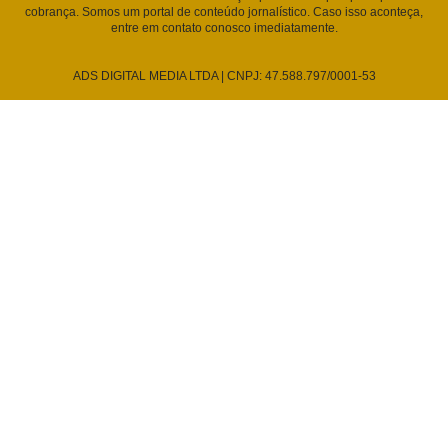
cobrança. Somos um portal de conteúdo jornalístico. Caso isso aconteça,
entre em contato conosco imediatamente.
ADS DIGITAL MEDIA LTDA | CNPJ: 47.588.797/0001-53