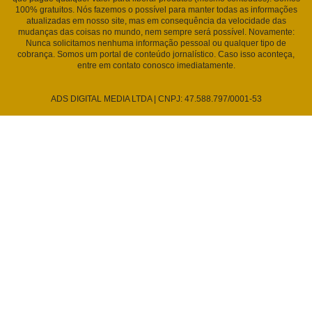
100% gratuitos. Nós fazemos o possível para manter todas as informações
atualizadas em nosso site, mas em consequência da velocidade das
mudanças das coisas no mundo, nem sempre será possível. Novamente:
Nunca solicitamos nenhuma informação pessoal ou qualquer tipo de
cobrança. Somos um portal de conteúdo jornalístico. Caso isso aconteça,
entre em contato conosco imediatamente.
ADS DIGITAL MEDIA LTDA | CNPJ: 47.588.797/0001-53