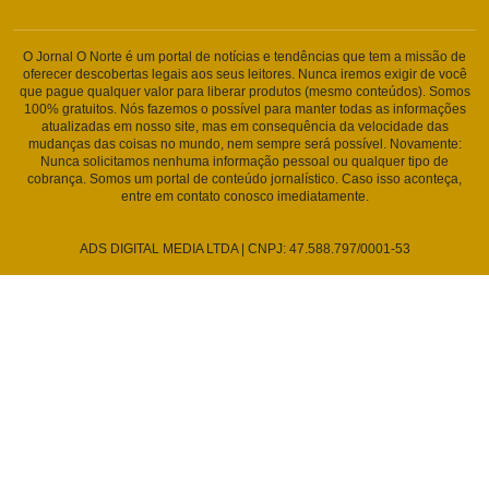
O Jornal O Norte é um portal de notícias e tendências que tem a missão de
oferecer descobertas legais aos seus leitores. Nunca iremos exigir de você
que pague qualquer valor para liberar produtos (mesmo conteúdos). Somos
100% gratuitos. Nós fazemos o possível para manter todas as informações
atualizadas em nosso site, mas em consequência da velocidade das
mudanças das coisas no mundo, nem sempre será possível. Novamente:
Nunca solicitamos nenhuma informação pessoal ou qualquer tipo de
cobrança. Somos um portal de conteúdo jornalístico. Caso isso aconteça,
entre em contato conosco imediatamente.
ADS DIGITAL MEDIA LTDA | CNPJ: 47.588.797/0001-53