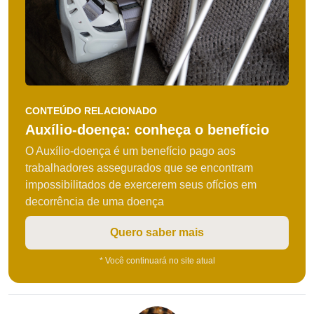
CONTEÚDO RELACIONADO
Auxílio-doença: conheça o benefício
O Auxílio-doença é um benefício pago aos
trabalhadores assegurados que se encontram
impossibilitados de exercerem seus ofícios em
decorrência de uma doença
Quero saber mais
* Você continuará no site atual