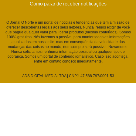
Como parar de receber notificações
O Jornal O Norte é um portal de notícias e tendências que tem a missão de
oferecer descobertas legais aos seus leitores. Nunca iremos exigir de você
que pague qualquer valor para liberar produtos (mesmo conteúdos). Somos
100% gratuitos. Nós fazemos o possível para manter todas as informações
atualizadas em nosso site, mas em consequência da velocidade das
mudanças das coisas no mundo, nem sempre será possível. Novamente:
Nunca solicitamos nenhuma informação pessoal ou qualquer tipo de
cobrança. Somos um portal de conteúdo jornalístico. Caso isso aconteça,
entre em contato conosco imediatamente.
ADS DIGITAL MEDIA LTDA | CNPJ: 47.588.797/0001-53