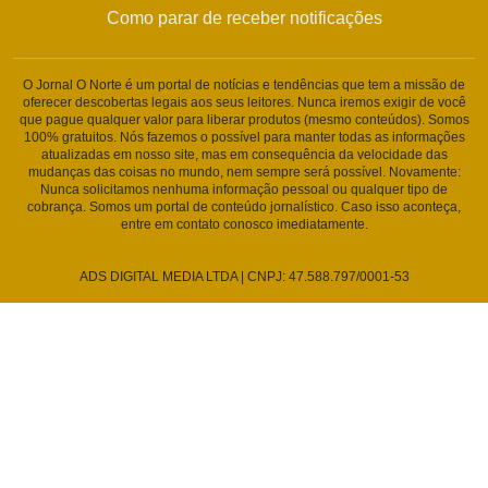
Como parar de receber notificações
O Jornal O Norte é um portal de notícias e tendências que tem a missão de
oferecer descobertas legais aos seus leitores. Nunca iremos exigir de você
que pague qualquer valor para liberar produtos (mesmo conteúdos). Somos
100% gratuitos. Nós fazemos o possível para manter todas as informações
atualizadas em nosso site, mas em consequência da velocidade das
mudanças das coisas no mundo, nem sempre será possível. Novamente:
Nunca solicitamos nenhuma informação pessoal ou qualquer tipo de
cobrança. Somos um portal de conteúdo jornalístico. Caso isso aconteça,
entre em contato conosco imediatamente.
ADS DIGITAL MEDIA LTDA | CNPJ: 47.588.797/0001-53