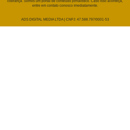
cobrança. Somos um portal de conteúdo jornalístico. Caso isso aconteça,
entre em contato conosco imediatamente.
ADS DIGITAL MEDIA LTDA | CNPJ: 47.588.797/0001-53