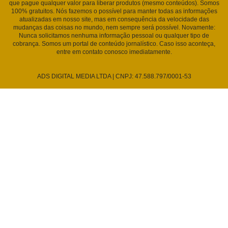
que pague qualquer valor para liberar produtos (mesmo conteúdos). Somos
100% gratuitos. Nós fazemos o possível para manter todas as informações
atualizadas em nosso site, mas em consequência da velocidade das
mudanças das coisas no mundo, nem sempre será possível. Novamente:
Nunca solicitamos nenhuma informação pessoal ou qualquer tipo de
cobrança. Somos um portal de conteúdo jornalístico. Caso isso aconteça,
entre em contato conosco imediatamente.
ADS DIGITAL MEDIA LTDA | CNPJ: 47.588.797/0001-53