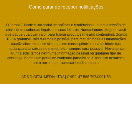
Como parar de receber notificações
O Jornal O Norte é um portal de notícias e tendências que tem a missão de
oferecer descobertas legais aos seus leitores. Nunca iremos exigir de você
que pague qualquer valor para liberar produtos (mesmo conteúdos). Somos
100% gratuitos. Nós fazemos o possível para manter todas as informações
atualizadas em nosso site, mas em consequência da velocidade das
mudanças das coisas no mundo, nem sempre será possível. Novamente:
Nunca solicitamos nenhuma informação pessoal ou qualquer tipo de
cobrança. Somos um portal de conteúdo jornalístico. Caso isso aconteça,
entre em contato conosco imediatamente.
ADS DIGITAL MEDIA LTDA | CNPJ: 47.588.797/0001-53