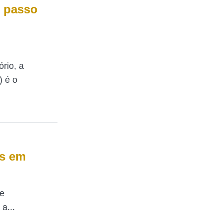
o passo
rio, a
) é o
is em
de
a...