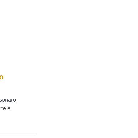
 o
lsonaro
rte e