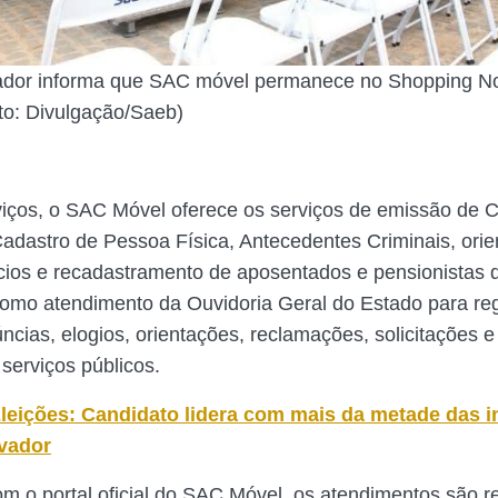
ador informa que SAC móvel permanece no Shopping Nor
oto: Divulgação/Saeb)
viços, o SAC Móvel oferece os serviços de emissão de C
Cadastro de Pessoa Física, Antecedentes Criminais, ori
cios e recadastramento de aposentados e pensionistas 
como atendimento da Ouvidoria Geral do Estado para reg
úncias, elogios, orientações, reclamações, solicitações 
 serviços públicos.
leições: Candidato lidera com mais da metade das i
vador
m o portal oficial do SAC Móvel, os atendimentos são r