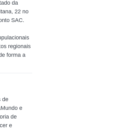
tado da
tana, 22 no
Ponto SAC.
opulacionais
tos regionais
de forma a
s de
raMundo e
oria de
cer e