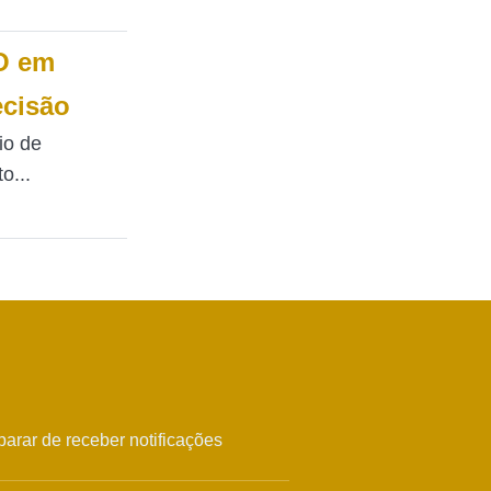
O em
ecisão
io de
o...
arar de receber notificações