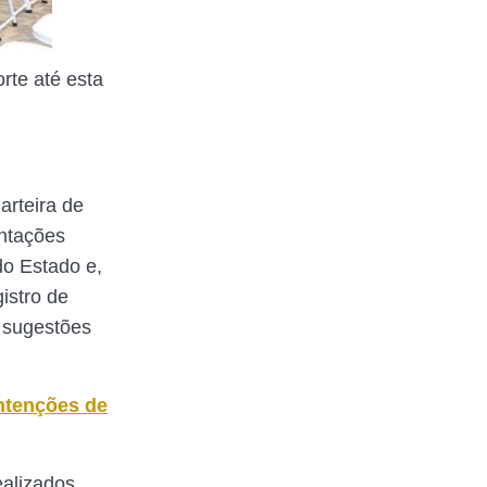
te até esta
arteira de
entações
do Estado e,
istro de
e sugestões
ntenções de
ealizados