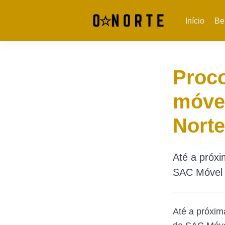
Início
Be
Proc
móve
Norte
Até a próxi
SAC Móvel 
Até a próxima