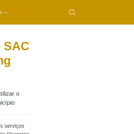
e
e SAC
ng
ilizar o
icípio
os serviços