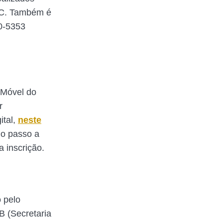
SAC. Também é
20-5353
 Móvel do
r
ital,
neste
r o passo a
 inscrição.
 pelo
B (Secretaria