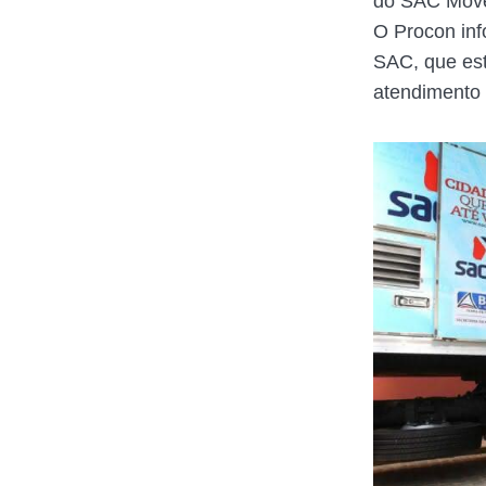
do SAC Móvel
O Procon inf
SAC, que est
atendimento 