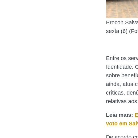
Procon Salv
sexta (6) (F
Entre os ser
Identidade, 
sobre benefí
ainda, atua 
críticas, den
relativas aos
Leia mais:
E
voto em Sal
De acordo co