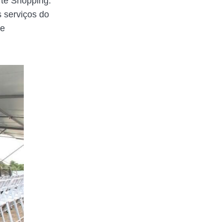
te Shopping.
s serviços do
de