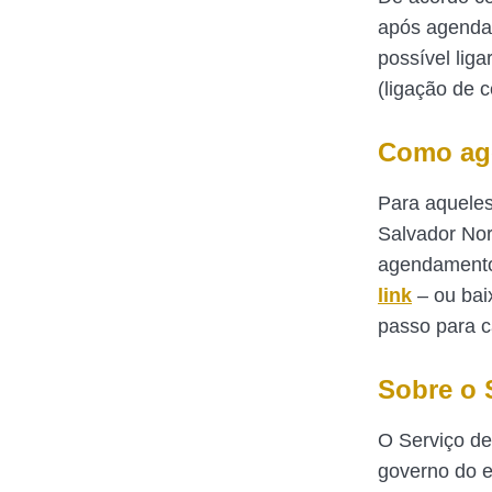
após agendam
possível lig
(ligação de c
Como age
Para aqueles
Salvador Nort
agendamento 
link
– ou baix
passo para c
Sobre o 
O Serviço de
governo do e