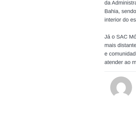
da Administr
Bahia, sendo
interior do 
Já o SAC Móv
mais distant
e comunidade
atender ao m