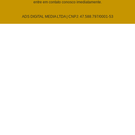
entre em contato conosco imediatamente.
ADS DIGITAL MEDIA LTDA | CNPJ: 47.588.797/0001-53