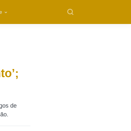
e
to’;
rgos de
ção.