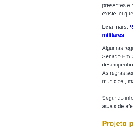
presentes e 
existe lei q
Leia mais:
‘
militares
Algumas regr
Senado Em 20
desempenho
As regras se
municipal, m
Segundo info
atuais de af
Projeto-p