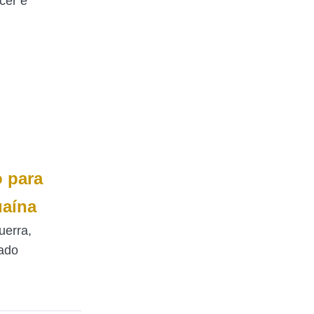
cer e
o para
uaína
uerra,
zado