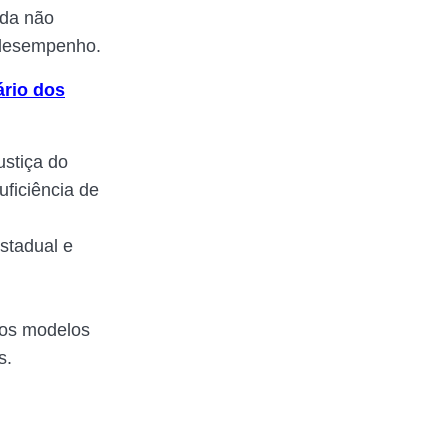
nda não
u desempenho.
ário dos
ustiça do
uficiência de
estadual e
 os modelos
s.