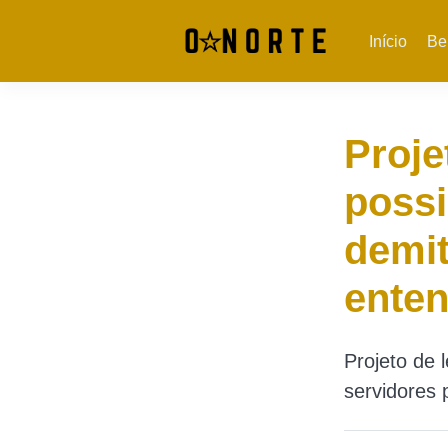
Início
Be
Proje
possi
demit
enten
Projeto de 
servidores 