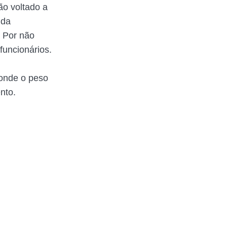
ão voltado a
 da
. Por não
funcionários.
 onde o peso
nto.