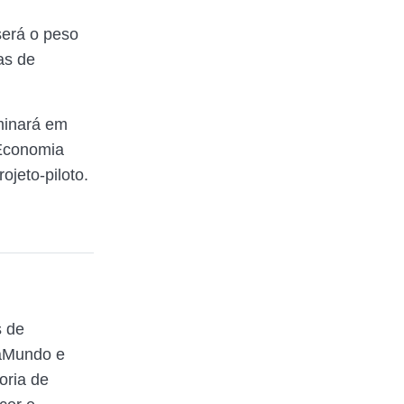
será o peso
as de
minará em
 Economia
jeto-piloto.
s de
raMundo e
oria de