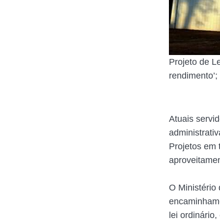
Projeto de Le
rendimento’;
Atuais servi
administrativ
Projetos em 
aproveitamen
O Ministério
encaminhamen
lei ordinári