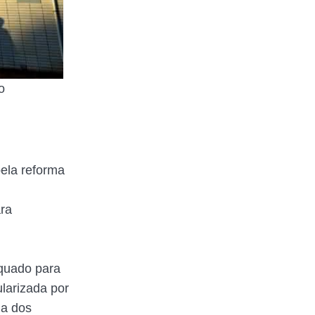
o
pela reforma
ara
equado para
larizada por
ia dos