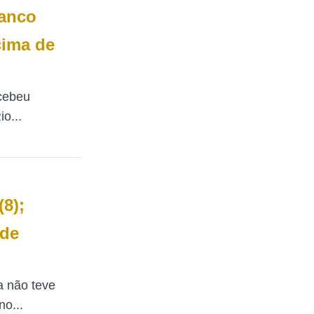
ranco
cima de
ecebeu
o...
(8);
 de
 não teve
o...