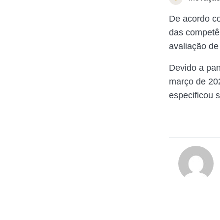
De acordo co
das competên
avaliação de
Devido a pan
março de 202
especificou 