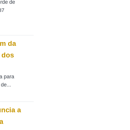
orde de
87
em da
 dos
a para
de...
ncia a
a