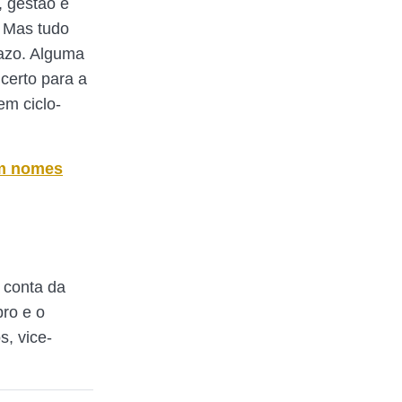
, gestão e
. Mas tudo
razo. Alguma
certo para a
em ciclo-
êm nomes
 conta da
ro e o
s, vice-