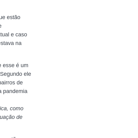
que estão
e
tual e caso
estava na
e esse é um
. Segundo ele
bairros de
 a pandemia
dica, como
tuação de