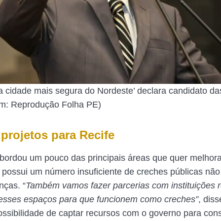
 a cidade mais segura do Nordeste’ declara candidato da
m: Reprodução Folha PE)
 projetos para Recife
bordou um pouco das principais áreas que quer melhorar
 possui um número insuficiente de creches públicas nã
nças. “
Também vamos fazer parcerias com instituições re
 esses espaços para que funcionem como creches”
, diss
ossibilidade de captar recursos com o governo para cons