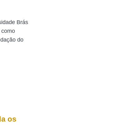
sidade Brás
a como
redação do
a os