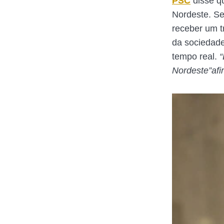
PSC
disse qu
Nordeste. Se
receber um 
da sociedade
tempo real.
“
Nordeste”afi