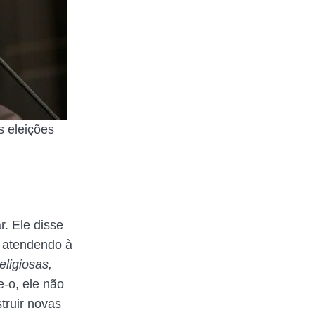
s eleições
. Ele disse
o atendendo à
ligiosas,
e-o, ele não
truir novas