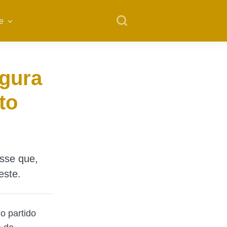
e
egura
to
isse que,
este.
o partido