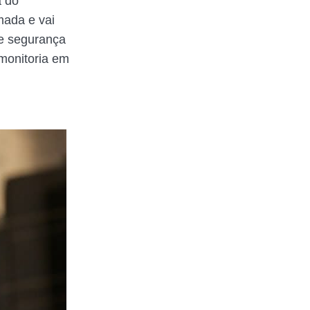
a do
mada e vai
e segurança
monitoria em