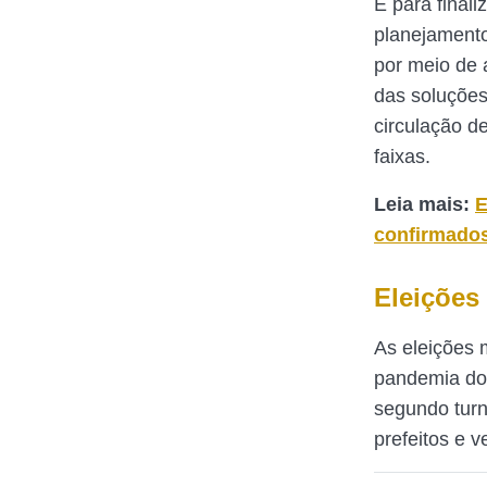
E para finali
planejamento
por meio de 
das soluções
circulação de
faixas.
Leia mais:
E
confirmados
Eleições
As eleições 
pandemia do 
segundo turn
prefeitos e v