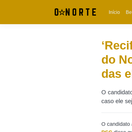
Início
Be
‘Reci
do No
das e
O candidato
caso ele se
O candidato a