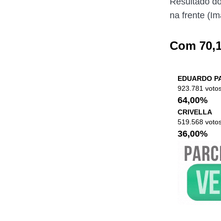
Resultado do
na frente (I
Com 70,1
EDUARDO P
923.781 voto
64,00%
CRIVELLA
519.568 voto
36,00%