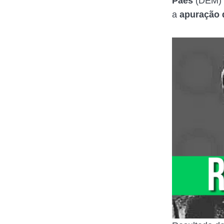
Paes
(DEM)
a
apuração 