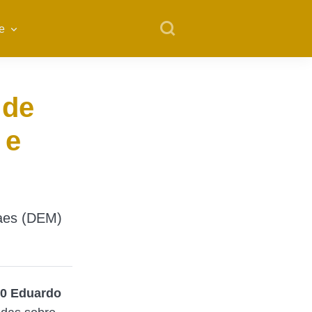
e
 de
 e
Paes (DEM)
20
Eduardo