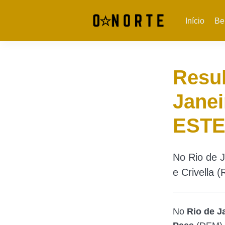
Início
Be
Resul
Janei
ESTE 
No Rio de 
e Crivella 
No
Rio de J