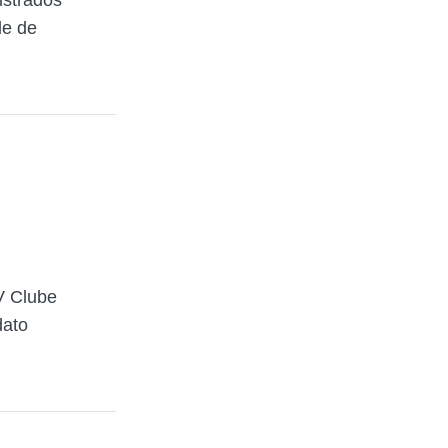
istrados
le de
V Clube
dato