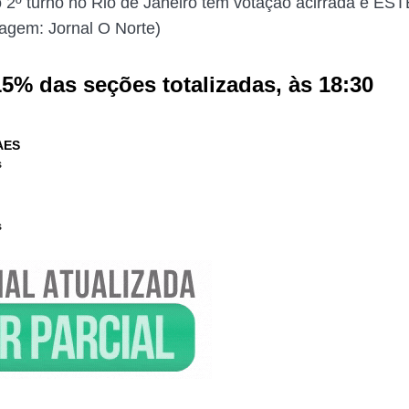
 2º turno no Rio de Janeiro tem votação acirrada e EST
magem: Jornal O Norte)
5% das seções totalizadas, às 18:30
AES
s
s