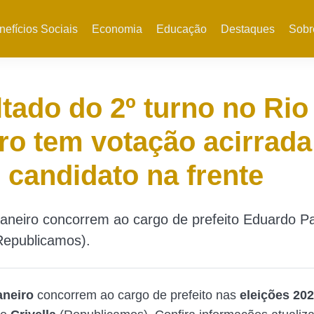
nefícios Sociais
Economia
Educação
Destaques
Sobr
tado do 2º turno no Rio
ro tem votação acirrada
candidato na frente
Janeiro concorrem ao cargo de prefeito Eduardo 
(Republicamos).
aneiro
concorrem ao cargo de prefeito nas
eleições 20