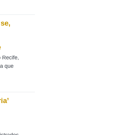
ise,
e
 Recife,
ra que
ia’