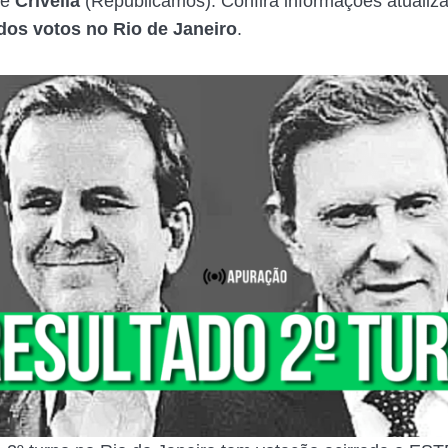
 e
Crivella
(Republicamos). Confira informações atualiz
dos votos no Rio de Janeiro
.