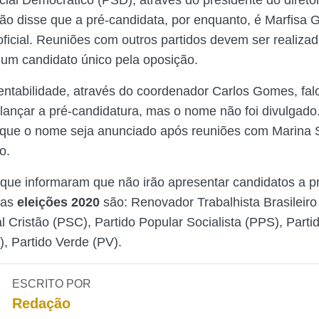
cial Democrático (PSD), através do presidente do diretór
ão disse que a pré-candidata, por enquanto, é Marfisa 
oficial. Reuniões com outros partidos devem ser realiza
r um candidato único pela oposição.
ntabilidade, através do coordenador Carlos Gomes, fal
 lançar a pré-candidatura, mas o nome não foi divulgado.
ue o nome seja anunciado após reuniões com Marina Si
o.
que informaram que não irão apresentar candidatos a pr
nas
eleições 2020
são: Renovador Trabalhista Brasileir
l Cristão (PSC), Partido Popular Socialista (PPS), Parti
), Partido Verde (PV).
ESCRITO POR
Redação