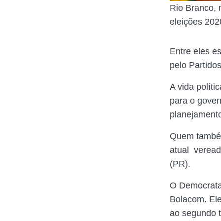
Rio Branco, 
eleições 202
Entre eles es
pelo Partido
A vida políti
para o govern
planejament
Quem também 
atual veread
(PR).
O Democratas
Bolacom. Ele
ao segundo t