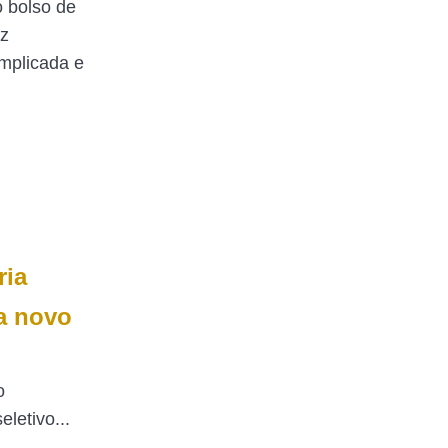
 bolso de
az
mplicada e
ria
a novo
o
eletivo...