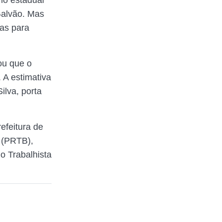
io estadual
Galvão. Mas
das para
ou que o
 A estimativa
lva, porta
efeitura de
o (PRTB),
do Trabalhista