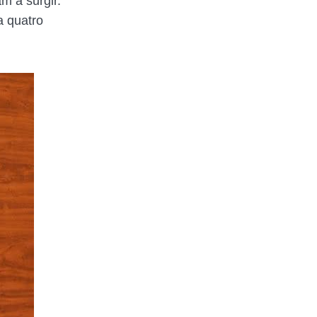
m a surgir.
a quatro