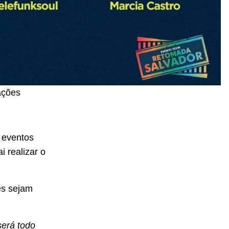
ações
 eventos
i realizar o
es sejam
será todo