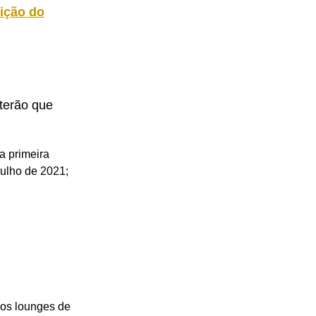
dição do
terão que
a primeira
julho de 2021;
 os lounges de