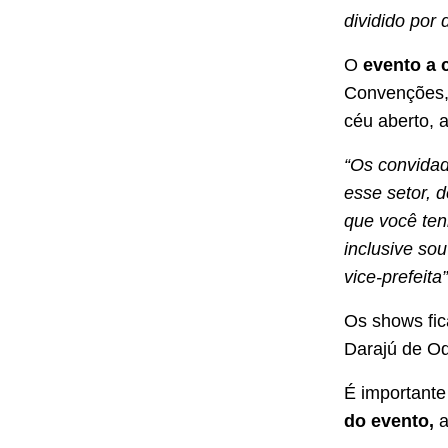
dividido por 
O
evento a 
Convenções, 
céu aberto, a
“Os convidad
esse setor, d
que você ten
inclusive so
vice-prefeita
Os shows fic
Darajú de Od
É importante
do evento,
a