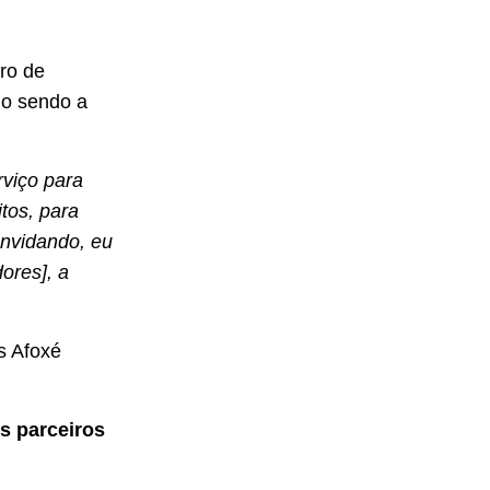
ro de
mo sendo a
viço para
tos, para
onvidando, eu
ores], a
s Afoxé
s parceiros