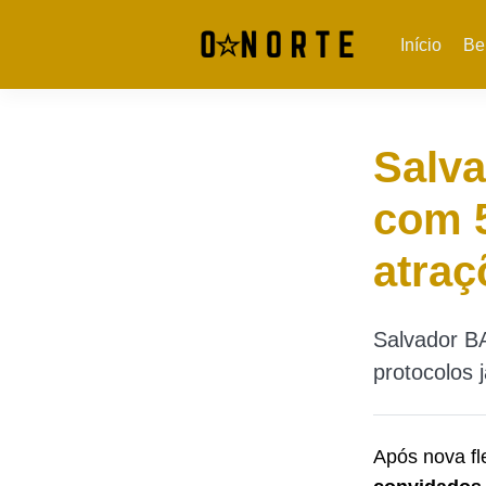
Início
Be
Salva
com 5
atraç
Salvador BA
protocolos 
Após nova fl