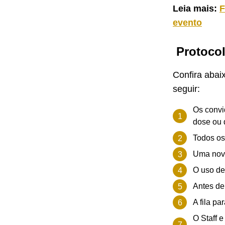
Leia mais:
F
evento
Protocol
Confira abai
seguir:
Os convi
dose ou 
Todos os
Uma nova
O uso de
Antes de 
A fila p
O Staff 