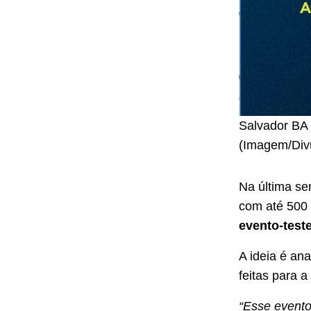
Salvador BA 
(Imagem/Divu
Na última se
com até 500 p
evento-teste
A ideia é an
feitas para 
“Esse evento