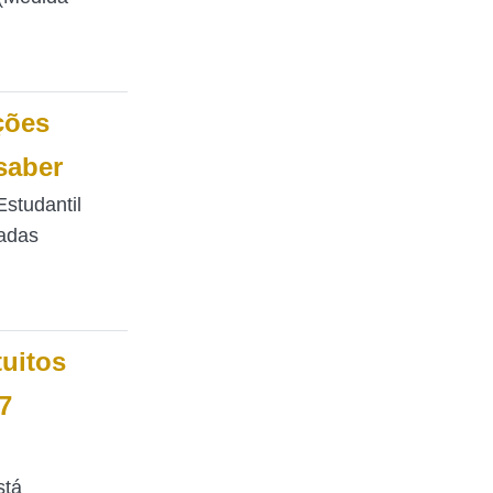
ções
saber
studantil
gadas
uitos
7
stá