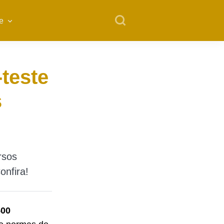
e
-teste
s
rsos
onfira!
500