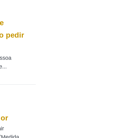
e
o pedir
essoa
...
lor
ir
 (Medida