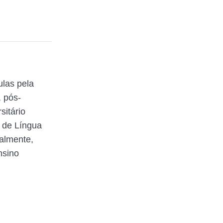
ulas pela
 pós-
itário
 de Língua
ualmente,
nsino