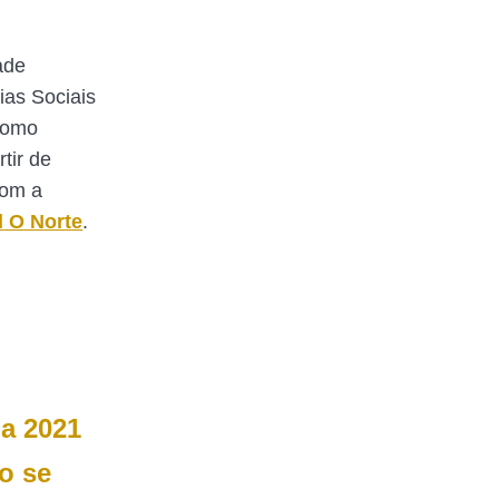
ade
ias Sociais
Como
rtir de
com a
l O Norte
.
ia 2021
o se