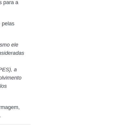
s para a
o pelas
esmo ele
onsideradas
PES), a
olvimento
los
fermagem,
.