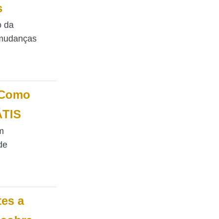
s
o da
 mudanças
 Como
ÁTIS
m
de
tes a