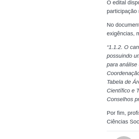
O edital dis
participação
No documento
exigências, 
“1.1.2. O can
possuindo um
para análise
Coordenação
Tabela de Á
Científico e
Conselhos pr
Por fim, pro
Ciências Soc