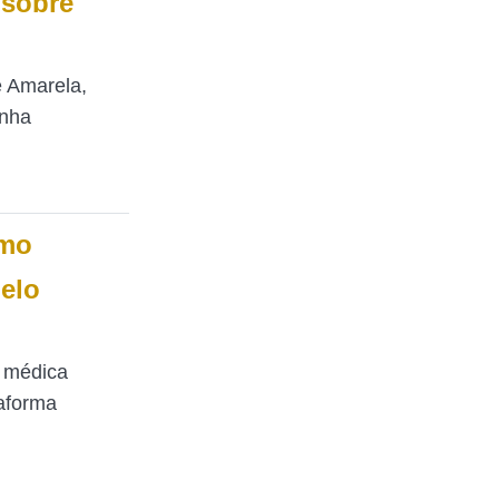
 sobre
e Amarela,
inha
omo
elo
a médica
aforma