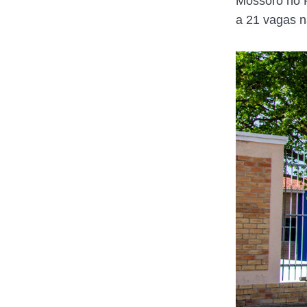
Mossoró no R
a 21 vagas na