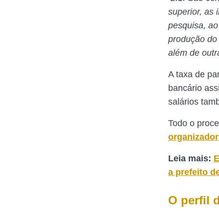
superior, as 
pesquisa, ao
produção do 
além de outra
A taxa de pa
bancário assi
salários tam
Todo o proce
organizador
Leia mais:
E
a prefeito 
O perfil