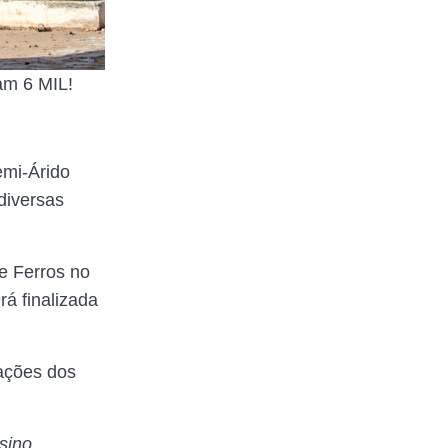
am 6 MIL!
emi-Árido
diversas
e Ferros no
rá finalizada
zações dos
sino