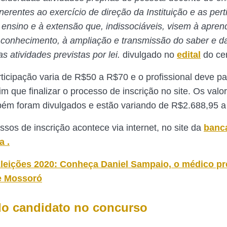
inerentes ao exercício de direção da Instituição e as per
 ensino e à extensão que, indissociáveis, visem à apre
conhecimento, à ampliação e transmissão do saber e da
s atividades previstas por lei.
divulgado no
edital
do ce
rticipação varia de R$50 a R$70 e o profissional deve pa
m que finalizar o processo de inscrição no site. Os valo
bém foram divulgados e estão variando de R$2.688,95 a
ssos de inscrição acontece via internet, no site da
banc
a .
leições 2020: Conheça Daniel Sampaio, o médico pr
de Mossoró
 do candidato no concurso