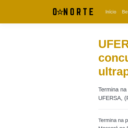
Início
Be
UFER
concu
ultra
Termina na 
UFERSA, (R
Termina na p