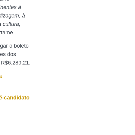
tinentes à
ndizagem, à
 cultura,
rtame.
gar o boleto
res dos
 R$6.289,21.
a
é-candidato