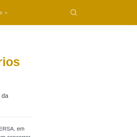
e
rios
 da
UFERSA, em