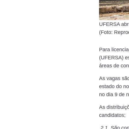
UFERSA abre 
(Foto: Repr
Para licenci
(UFERSA) est
áreas de co
As vagas são
estado do no
no dia 9 de 
As distribui
candidatos;
2.1. São con