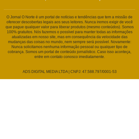
O Jornal O Norte é um portal de notícias e tendências que tem a missão de
oferecer descobertas legais aos seus leitores. Nunca iremos exigir de você
que pague qualquer valor para liberar produtos (mesmo conteúdos). Somos
100% gratuitos. Nós fazemos o possível para manter todas as informações
atualizadas em nosso site, mas em consequência da velocidade das
mudanças das coisas no mundo, nem sempre será possível. Novamente:
Nunca solicitamos nenhuma informação pessoal ou qualquer tipo de
cobrança. Somos um portal de conteúdo jornalístico. Caso isso aconteça,
entre em contato conosco imediatamente.
ADS DIGITAL MEDIA LTDA | CNPJ: 47.588.797/0001-53