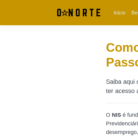
Início
Be
Como 
Pass
Saiba aqui 
ter acesso 
O
NIS
é fund
Previdenciár
desemprego, 