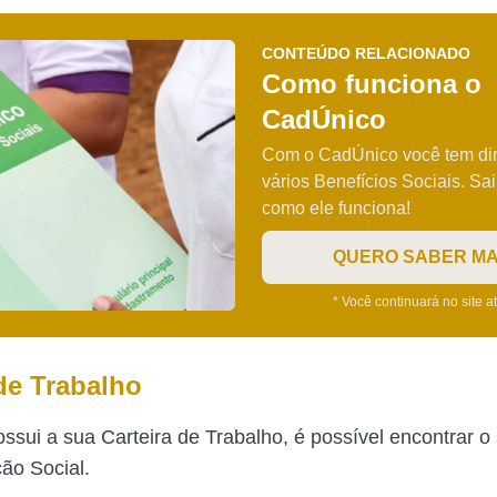
CONTEÚDO RELACIONADO
Como funciona o
CadÚnico
Com o CadÚnico você tem dir
vários Benefícios Sociais. Sa
como ele funciona!
QUERO SABER MA
* Você continuará no site a
 de Trabalho
ossui a sua Carteira de Trabalho, é possível encontrar 
ção Social.