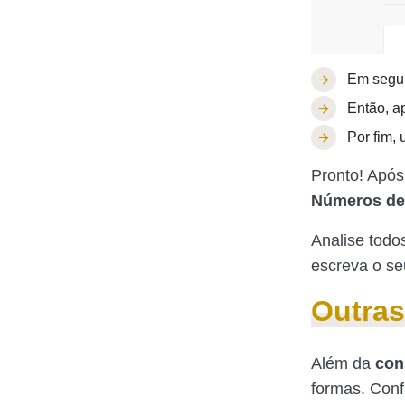
Em segui
Então, a
Por fim, 
Pronto! Após
Números de 
Analise todo
escreva o se
Outras
Além da
con
formas. Confi