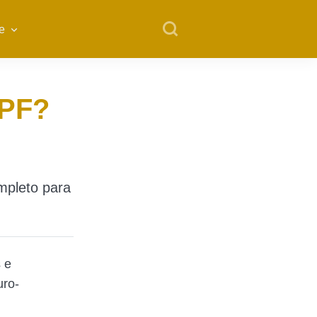
e
CPF?
mpleto para
 e
uro-