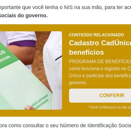
importante que você tenha o NIS na sua mão, para ter a
Sociais do governo.
CONTEÚDO RELACIONADO
Cadastro CadÚnic
benefícios
PROGRAMA DE BENEFÍCIOS
como funciona o registro no 
Único e participe dos benefíc
governo.
CONFERIR
* Você continuará no site a
ra como consultar o seu Número de Identificação Socia