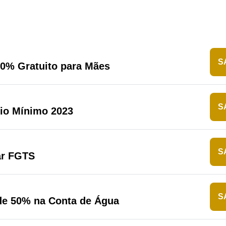
S
0% Gratuito para Mães
S
io Mínimo 2023
S
r FGTS
S
de 50% na Conta de Água