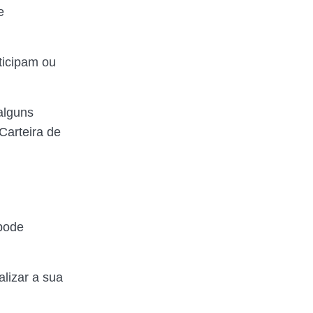
e
ticipam ou
alguns
Carteira de
pode
alizar a sua