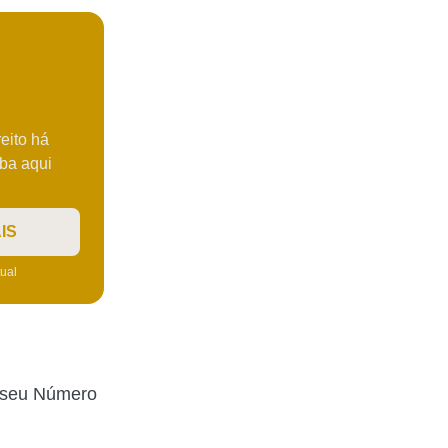
eito há
iba aqui
IS
tual
o seu Número