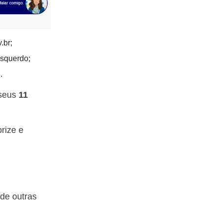
.br;
esquerdo;
.
 seus
11
rize e
de outras