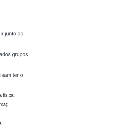
r junto ao
nados grupos
.
isam ter o
física;
ma);
).