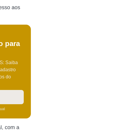
cesso aos
o para
: Saiba
Cadastro
ios do
tual
l, com a