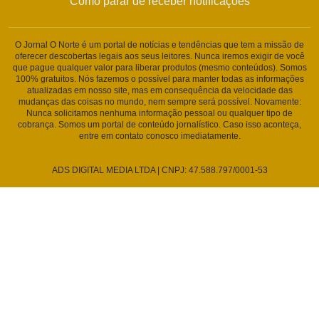
Como parar de receber notificações
O Jornal O Norte é um portal de notícias e tendências que tem a missão de
oferecer descobertas legais aos seus leitores. Nunca iremos exigir de você
que pague qualquer valor para liberar produtos (mesmo conteúdos). Somos
100% gratuitos. Nós fazemos o possível para manter todas as informações
atualizadas em nosso site, mas em consequência da velocidade das
mudanças das coisas no mundo, nem sempre será possível. Novamente:
Nunca solicitamos nenhuma informação pessoal ou qualquer tipo de
cobrança. Somos um portal de conteúdo jornalístico. Caso isso aconteça,
entre em contato conosco imediatamente.
ADS DIGITAL MEDIA LTDA | CNPJ: 47.588.797/0001-53