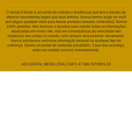
O Jornal O Norte é um portal de notícias e tendências que tem a missão de
oferecer descobertas legais aos seus leitores. Nunca iremos exigir de você
que pague qualquer valor para liberar produtos (mesmo conteúdos). Somos
100% gratuitos. Nós fazemos o possível para manter todas as informações
atualizadas em nosso site, mas em consequência da velocidade das
mudanças das coisas no mundo, nem sempre será possível. Novamente:
Nunca solicitamos nenhuma informação pessoal ou qualquer tipo de
cobrança. Somos um portal de conteúdo jornalístico. Caso isso aconteça,
entre em contato conosco imediatamente.
ADS DIGITAL MEDIA LTDA | CNPJ: 47.588.797/0001-53