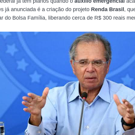
deral já tem planos quando o
auxílio emergencial
aca
s já anunciada é a criação do projeto
Renda Brasil
, qu
ar do Bolsa Família, liberando cerca de R$ 300 reais me