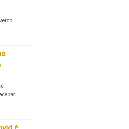
overno
mo
e
as
receber
vid é