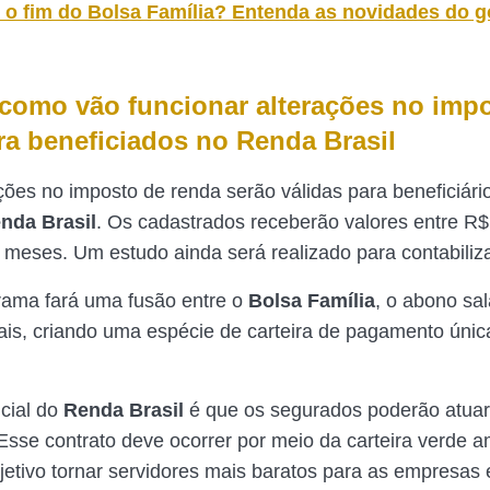
 o fim do Bolsa Família? Entenda as novidades do 
como vão funcionar alterações no imp
ra beneficiados no Renda Brasil
ções no imposto de renda serão válidas para beneficiári
nda Brasil
. Os cadastrados receberão valores entre R
 meses. Um estudo ainda será realizado para contabiliza
rama fará uma fusão entre o
Bolsa Família
, o abono sal
iais, criando uma espécie de carteira de pagamento únic
ncial do
Renda Brasil
é que os segurados poderão atua
 Esse contrato deve ocorrer por meio da carteira verde a
etivo tornar servidores mais baratos para as empresas e