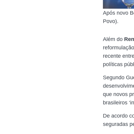
Após novo Bo
Povo).
Além do
Ren
reformulação
recente entr
políticas pú
Segundo Gue
desenvolvime
que novos pr
brasileiros
‘i
De acordo co
seguradas p