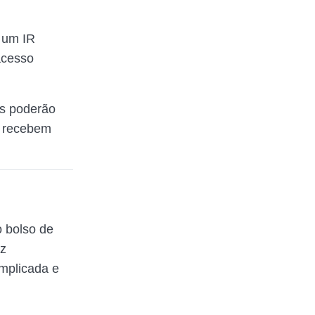
 um IR
acesso
os poderão
e recebem
 bolso de
az
mplicada e