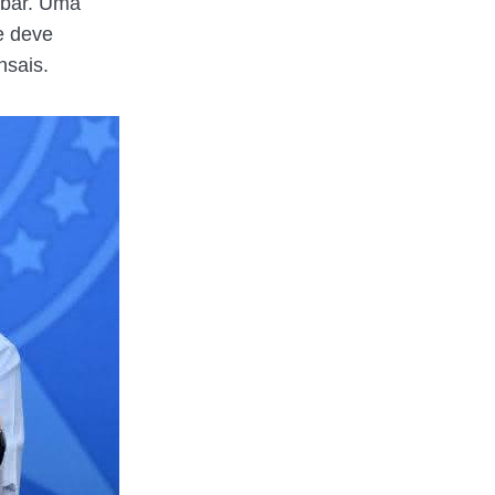
bar. Uma
e deve
nsais.