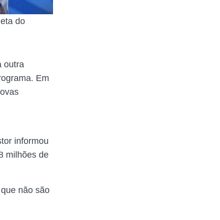
zeta do
 outra
programa. Em
novas
tor informou
 milhões de
s que não são
.