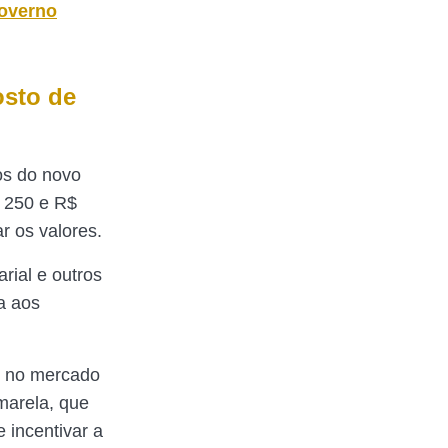
governo
osto de
os do novo
$ 250 e R$
r os valores.
arial e outros
a aos
r no mercado
marela, que
 incentivar a