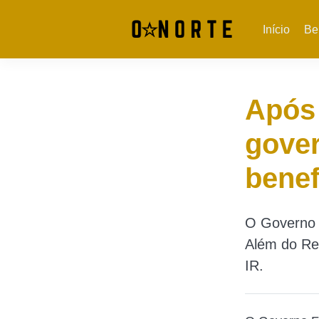
Início
Be
Após 
gover
benef
O Governo F
Além do Ren
IR.