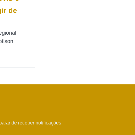
ir de
egional
oílson
arar de receber notificações