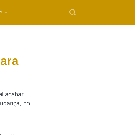
e
para
l
l acabar.
mudança, no