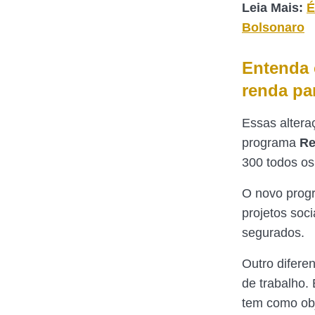
Leia Mais:
É
Bolsonaro
Entenda 
renda pa
Essas altera
programa
Re
300 todos os
O novo prog
projetos soc
segurados.
Outro difere
de trabalho.
tem como obj