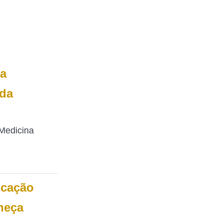
na
 da
 Medicina
ucação
heça