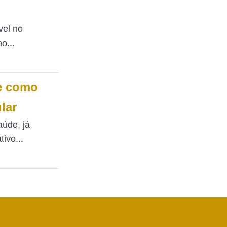
ível no
o...
de como
lar
úde, já
ivo...