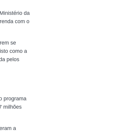
inistério da
 renda com o
erem se
visto como a
da pelos
vo programa
7 milhões
beram a