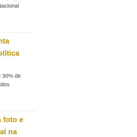
Nacional
nta
lítica
e 30% de
idos
 foto e
al na