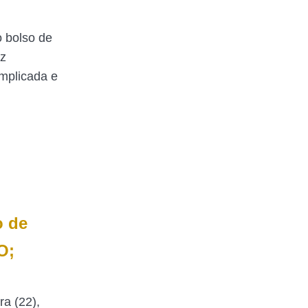
 bolso de
az
mplicada e
o de
O;
ra (22),