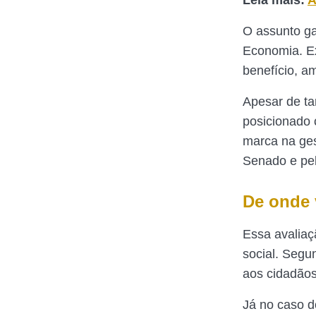
Leia mais:
A
O assunto ga
Economia. Ex
benefício, a
Apesar de ta
posicionado 
marca na ges
Senado e pe
De onde 
Essa avaliaç
social. Segu
aos cidadãos
Já no caso d