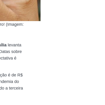
ro! (Imagem:
ília
levanta
 Datas sobre
ctativa é
ação é de R$
andemia do
o a terceira