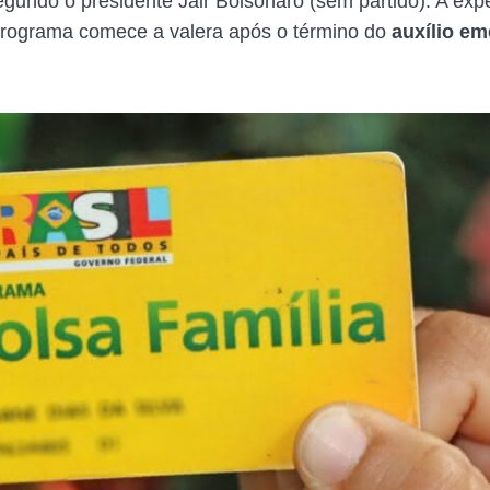
egundo o presidente Jair Bolsonaro (sem partido). A expe
programa comece a valera após o término do
auxílio em