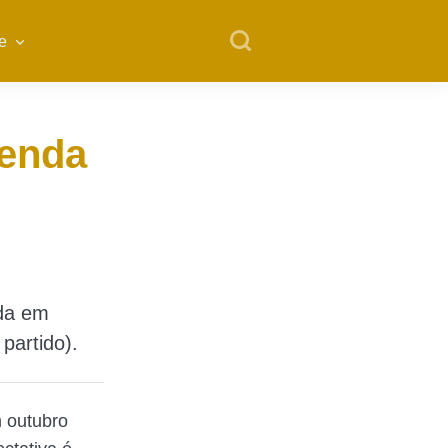
e
tenda
nda em
partido).
m outubro