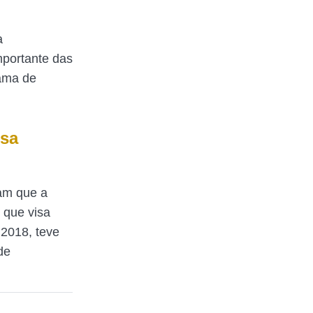
a
mportante das
rama de
lsa
mam que a
 que visa
 2018, teve
de