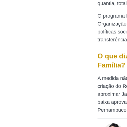
quantia, tota
O programa f
Organização 
políticas so
transferênci
O que di
Família?
A medida não
criação do
R
aproximar Ja
baixa aprova
Pernambuco,