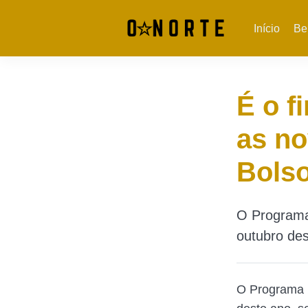
Início
Be
É o f
as n
Bols
O Programa 
outubro des
O Programa