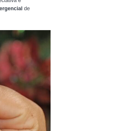
ctativa é
ergencial
de