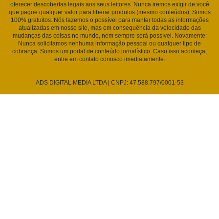
oferecer descobertas legais aos seus leitores. Nunca iremos exigir de você
que pague qualquer valor para liberar produtos (mesmo conteúdos). Somos
100% gratuitos. Nós fazemos o possível para manter todas as informações
atualizadas em nosso site, mas em consequência da velocidade das
mudanças das coisas no mundo, nem sempre será possível. Novamente:
Nunca solicitamos nenhuma informação pessoal ou qualquer tipo de
cobrança. Somos um portal de conteúdo jornalístico. Caso isso aconteça,
entre em contato conosco imediatamente.
ADS DIGITAL MEDIA LTDA | CNPJ: 47.588.797/0001-53