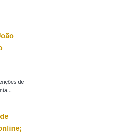
João
o
tenções de
ta...
 de
nline;