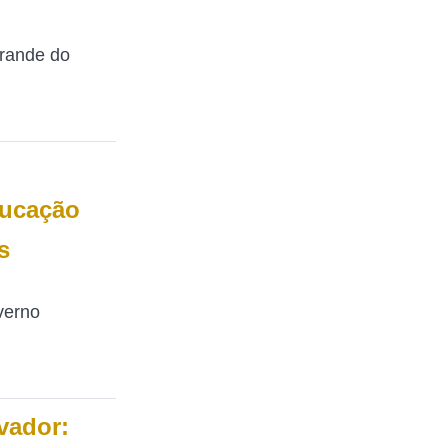
Grande do
ducação
s
verno
vador: