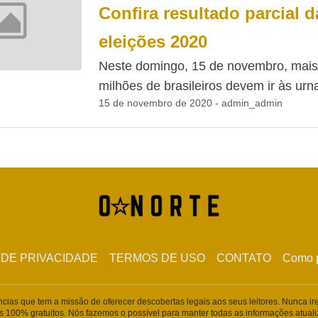
Confira resultado parcial d
eleições 2020
Neste domingo, 15 de novembro, mais
milhões de brasileiros devem ir às urna
15 de novembro de 2020 - admin_admin
 DE PRIVACIDADE
TERMOS DE USO
CONTATO
Como p
ências que tem a missão de oferecer descobertas legais aos seus leitores. Nunca i
s 100% gratuitos. Nós fazemos o possível para manter todas as informações atua