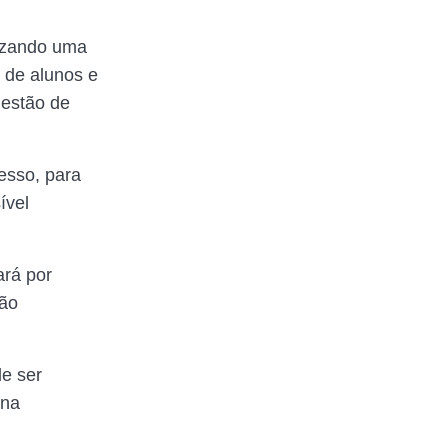
izando uma
t de alunos e
Gestão de
esso, para
ível
ará por
são
de ser
 na