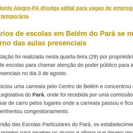
onte Alegre-PA divulga edital para vagas de empreg
 temporária
ários de escolas em Belém do Pará se 
orno das aulas presenciais
ção foi realizada nesta quarta-feira (29) por proprietár
de escolas para chamar atenção do poder público para 
esenciais no dia 3 de agosto.
iniciou uma carreata pelo Centro de Belém e concentrou 
egislativa do
Pará
, onde foi recebida por uma comissã
sar de carro pelos lugares onde a carreata passou e fic
enfrentou congestionamento.
ião das Escolas Particulares do Pará, os estabelecime
 prontos para receber os alunos e afirma que devem res