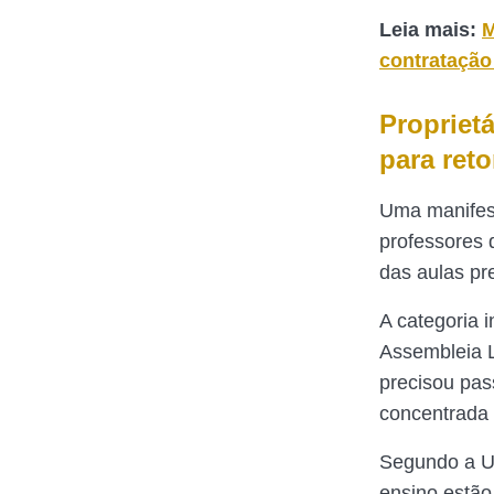
Leia mais:
M
contratação
Propriet
para ret
Uma manifesta
professores 
das aulas pr
A categoria 
Assembleia L
precisou pas
concentrada 
Segundo a Un
ensino estão