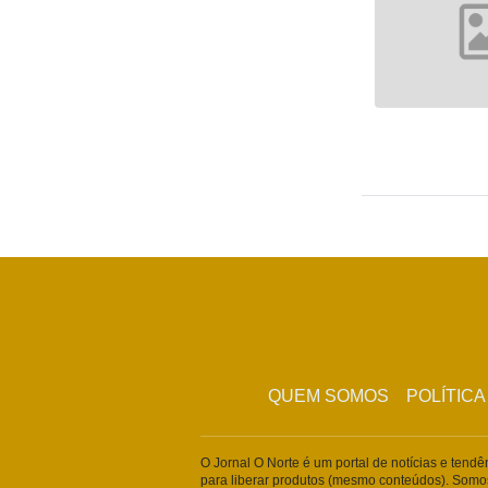
QUEM SOMOS
POLÍTICA
O Jornal O Norte é um portal de notícias e tend
para liberar produtos (mesmo conteúdos). Somo