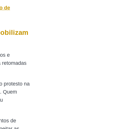
o de
mobilizam
ios e
a retomadas
o protesto na
o. Quem
ou
ntos de
peitar as