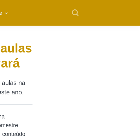
e
 aulas
Pará
 aulas na
ste ano.
na
emestre
m conteúdo