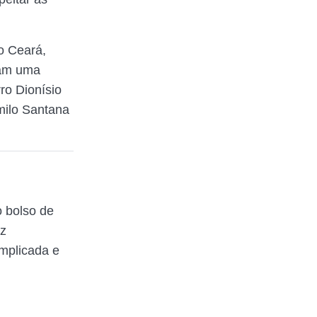
o Ceará,
ram uma
ro Dionísio
milo Santana
 bolso de
az
mplicada e