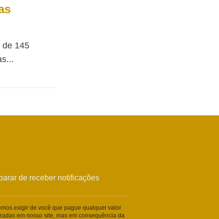
as
 de 145
s...
arar de receber notificações
remos exigir de você que pague qualquer valor
lizadas em nosso site, mas em consequência da