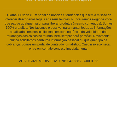
O Jornal O Norte é um portal de notícias e tendências que tem a missão de
oferecer descobertas legais aos seus leitores. Nunca iremos exigir de você
que pague qualquer valor para liberar produtos (mesmo conteúdos). Somos
100% gratuitos. Nós fazemos o possível para manter todas as informações
atualizadas em nosso site, mas em consequência da velocidade das
mudanças das coisas no mundo, nem sempre será possível. Novamente:
Nunca solicitamos nenhuma informação pessoal ou qualquer tipo de
cobrança. Somos um portal de conteúdo jornalístico. Caso isso aconteça,
entre em contato conosco imediatamente.
ADS DIGITAL MEDIA LTDA | CNPJ: 47.588.797/0001-53