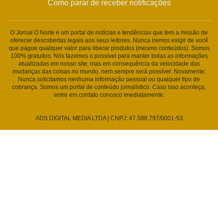
Como parar de receber notificações
O Jornal O Norte é um portal de notícias e tendências que tem a missão de
oferecer descobertas legais aos seus leitores. Nunca iremos exigir de você
que pague qualquer valor para liberar produtos (mesmo conteúdos). Somos
100% gratuitos. Nós fazemos o possível para manter todas as informações
atualizadas em nosso site, mas em consequência da velocidade das
mudanças das coisas no mundo, nem sempre será possível. Novamente:
Nunca solicitamos nenhuma informação pessoal ou qualquer tipo de
cobrança. Somos um portal de conteúdo jornalístico. Caso isso aconteça,
entre em contato conosco imediatamente.
ADS DIGITAL MEDIA LTDA | CNPJ: 47.588.797/0001-53