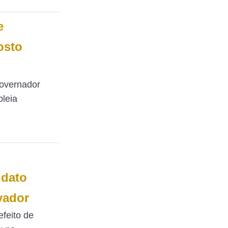
e
osto
overnador
leia
dato
vador
efeito de