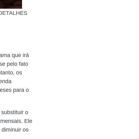
ja DETALHES
ama que irá
se pelo fato
tanto, os
genda
meses para o
substituir o
 mensais. Ele
 diminuir os