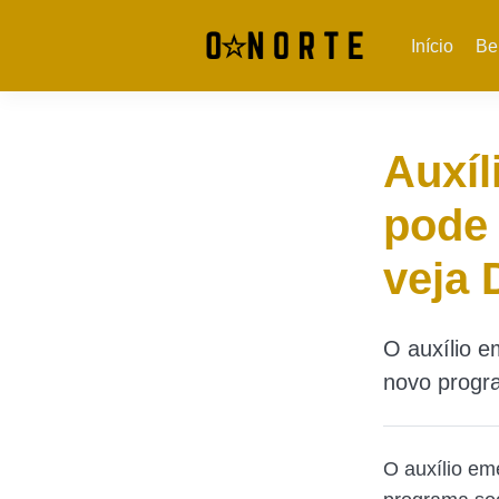
Início
Be
Auxíl
pode 
veja
O auxílio e
novo progra
O auxílio em