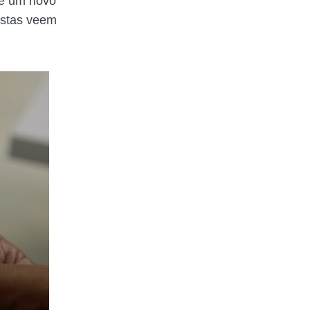
 é um novo
istas veem