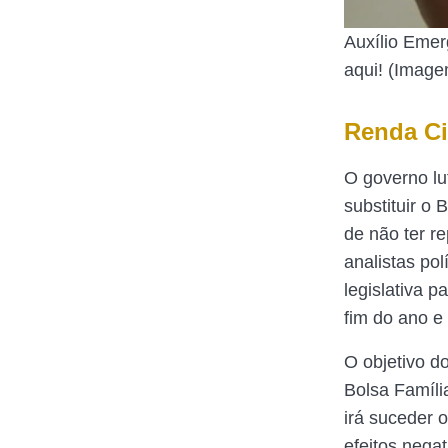
Auxílio Emer
aqui! (Image
Renda Ci
O governo lu
substituir o 
de não ter r
analistas po
legislativa 
fim do ano e
O objetivo d
Bolsa Famíli
irá suceder o
efeitos nega