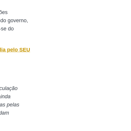
ções
a do governo,
-se do
ia pelo SEU
iculação
ainda
nas pelas
rdam