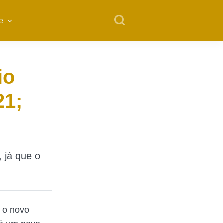
e
io
21;
 já que o
e o novo