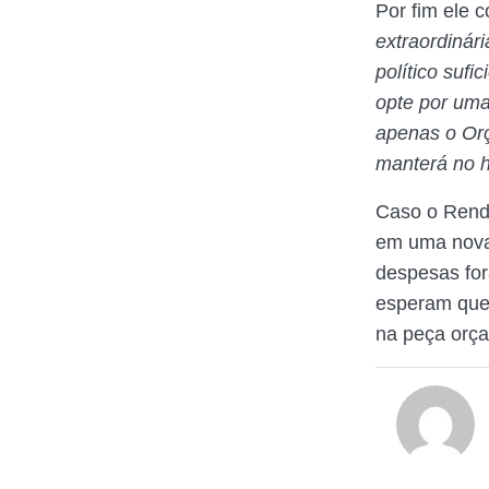
Por fim ele
extraordinár
político suf
opte por uma
apenas o Orç
manterá no ho
Caso o Renda
em uma nova
despesas for
esperam que 
na peça orça