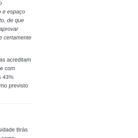
o
o e espaço
to, de que
 aprovar
e certamente
tas acreditam
ue com
os 43%
mo previsto
sidade Brás