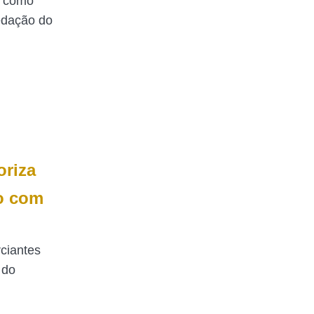
a como
redação do
riza
o com
ciantes
 do