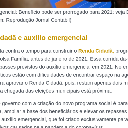
gencial: Benefício pode ser prorrogado para 2021; ve
m: Reprodução Jornal Contábil)
dadã e auxílio emergencial
ta contra o tempo para construir o
Renda Cidadã,
progr
Bolsa Família, antes de janeiro de 2021. Essa corrida da-
epasses previstos do auxílio emergencial em 2021. No en
líticos estão com dificuldades de encontrar espaço na a
para aprovar o Renda Cidadã, pois, restam apenas dois 
 a chegada das eleições municipais está próxima.
o governo com a criação do novo programa social é para 
a, ampliar a base dos beneficiários e elevar os repasses
 auxílio emergencial, que foi criado exclusivamente para
tivos causados pela pandemia do coronavírus.