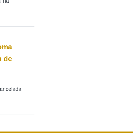
u na
oma
m de
cancelada