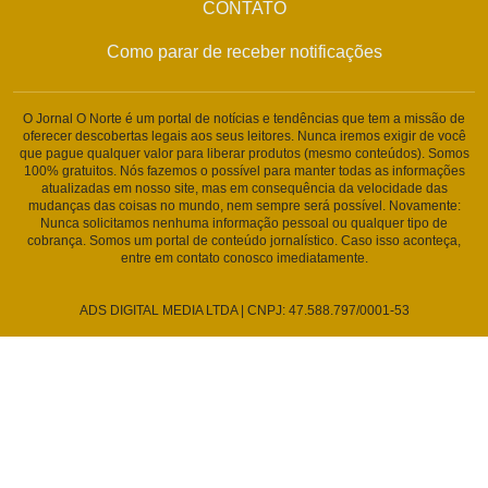
CONTATO
Como parar de receber notificações
O Jornal O Norte é um portal de notícias e tendências que tem a missão de
oferecer descobertas legais aos seus leitores. Nunca iremos exigir de você
que pague qualquer valor para liberar produtos (mesmo conteúdos). Somos
100% gratuitos. Nós fazemos o possível para manter todas as informações
atualizadas em nosso site, mas em consequência da velocidade das
mudanças das coisas no mundo, nem sempre será possível. Novamente:
Nunca solicitamos nenhuma informação pessoal ou qualquer tipo de
cobrança. Somos um portal de conteúdo jornalístico. Caso isso aconteça,
entre em contato conosco imediatamente.
ADS DIGITAL MEDIA LTDA | CNPJ: 47.588.797/0001-53