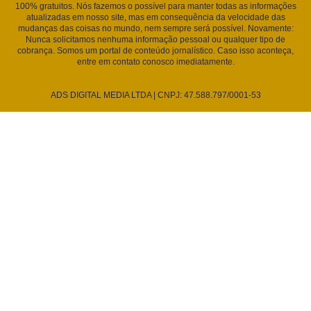
100% gratuitos. Nós fazemos o possível para manter todas as informações
atualizadas em nosso site, mas em consequência da velocidade das
mudanças das coisas no mundo, nem sempre será possível. Novamente:
Nunca solicitamos nenhuma informação pessoal ou qualquer tipo de
cobrança. Somos um portal de conteúdo jornalístico. Caso isso aconteça,
entre em contato conosco imediatamente.
ADS DIGITAL MEDIA LTDA | CNPJ: 47.588.797/0001-53