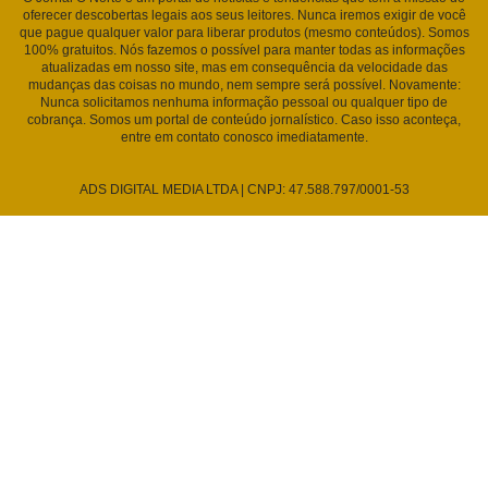
oferecer descobertas legais aos seus leitores. Nunca iremos exigir de você
que pague qualquer valor para liberar produtos (mesmo conteúdos). Somos
100% gratuitos. Nós fazemos o possível para manter todas as informações
atualizadas em nosso site, mas em consequência da velocidade das
mudanças das coisas no mundo, nem sempre será possível. Novamente:
Nunca solicitamos nenhuma informação pessoal ou qualquer tipo de
cobrança. Somos um portal de conteúdo jornalístico. Caso isso aconteça,
entre em contato conosco imediatamente.
ADS DIGITAL MEDIA LTDA | CNPJ: 47.588.797/0001-53