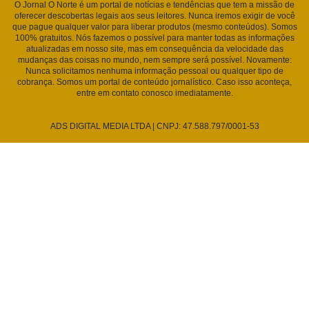
O Jornal O Norte é um portal de notícias e tendências que tem a missão de
oferecer descobertas legais aos seus leitores. Nunca iremos exigir de você
que pague qualquer valor para liberar produtos (mesmo conteúdos). Somos
100% gratuitos. Nós fazemos o possível para manter todas as informações
atualizadas em nosso site, mas em consequência da velocidade das
mudanças das coisas no mundo, nem sempre será possível. Novamente:
Nunca solicitamos nenhuma informação pessoal ou qualquer tipo de
cobrança. Somos um portal de conteúdo jornalístico. Caso isso aconteça,
entre em contato conosco imediatamente.
ADS DIGITAL MEDIA LTDA | CNPJ: 47.588.797/0001-53