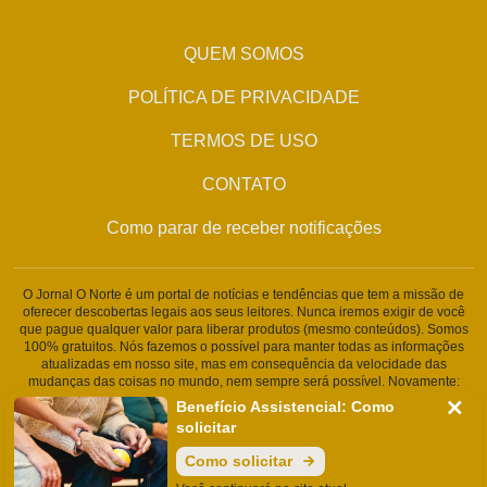
QUEM SOMOS
POLÍTICA DE PRIVACIDADE
TERMOS DE USO
CONTATO
Como parar de receber notificações
O Jornal O Norte é um portal de notícias e tendências que tem a missão de
oferecer descobertas legais aos seus leitores. Nunca iremos exigir de você
que pague qualquer valor para liberar produtos (mesmo conteúdos). Somos
100% gratuitos. Nós fazemos o possível para manter todas as informações
atualizadas em nosso site, mas em consequência da velocidade das
mudanças das coisas no mundo, nem sempre será possível. Novamente:
Nunca solicitamos nenhuma informação pessoal ou qualquer tipo de
Benefício Assistencial: Como
cobrança. Somos um portal de conteúdo jornalístico. Caso isso aconteça,
solicitar
entre em contato conosco imediatamente.
Como solicitar
ADS DIGITAL MEDIA LTDA | CNPJ: 47.588.797/0001-53