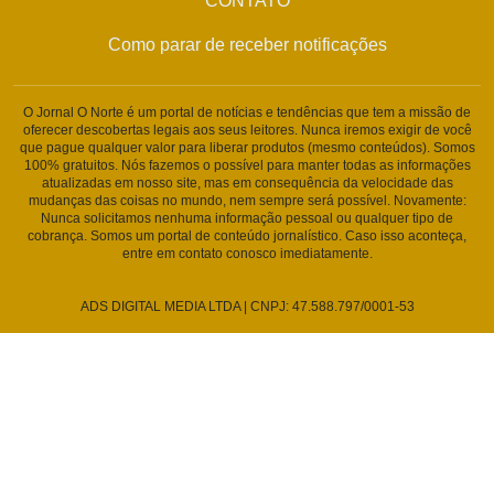
CONTATO
Como parar de receber notificações
O Jornal O Norte é um portal de notícias e tendências que tem a missão de
oferecer descobertas legais aos seus leitores. Nunca iremos exigir de você
que pague qualquer valor para liberar produtos (mesmo conteúdos). Somos
100% gratuitos. Nós fazemos o possível para manter todas as informações
atualizadas em nosso site, mas em consequência da velocidade das
mudanças das coisas no mundo, nem sempre será possível. Novamente:
Nunca solicitamos nenhuma informação pessoal ou qualquer tipo de
cobrança. Somos um portal de conteúdo jornalístico. Caso isso aconteça,
entre em contato conosco imediatamente.
ADS DIGITAL MEDIA LTDA | CNPJ: 47.588.797/0001-53