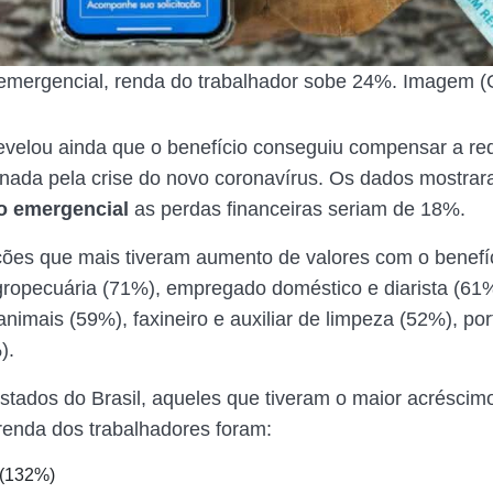
emergencial, renda do trabalhador sobe 24%. Imagem (
evelou ainda que o benefício conseguiu compensar a r
nada pela crise do novo coronavírus. Os dados mostra
io emergencial
as perdas financeiras seriam de 18%.
ções que mais tiveram aumento de valores com o benefíc
agropecuária (71%), empregado doméstico e diarista (61%)
animais (59%), faxineiro e auxiliar de limpeza (52%), por
).
estados do Brasil, aqueles que tiveram o maior acréscim
enda dos trabalhadores foram:
 (132%)