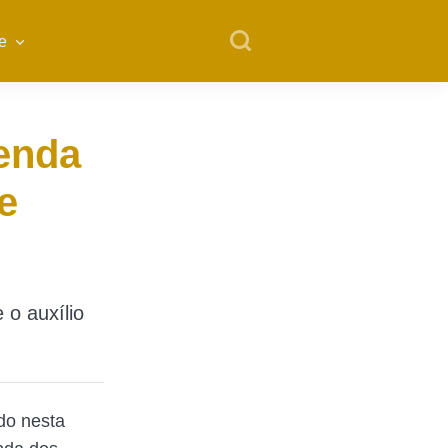
e
renda
e
 o auxílio
do nesta