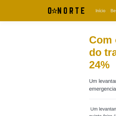
Início
Be
Com o
do tr
24%
Um levantam
emergencia
Um levantam