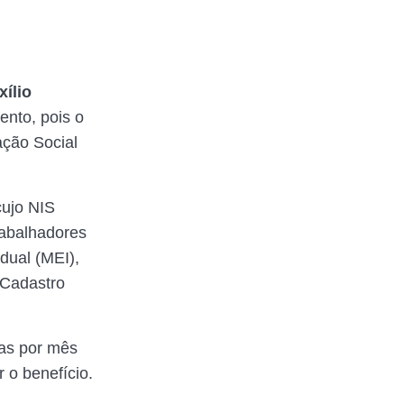
xílio
ento, pois o
ação Social
cujo NIS
rabalhadores
dual (MEI),
 Cadastro
tas por mês
o benefício.