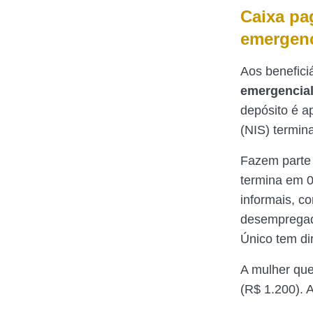
Caixa pag
emergenc
Aos benefici
emergencia
depósito é a
(NIS) termin
Fazem parte 
termina em 0
informais, c
desempregado
Único tem dir
A mulher que
(R$ 1.200). 