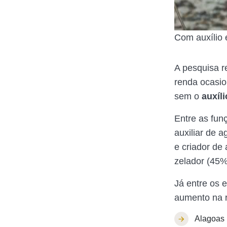
Com auxílio 
A pesquisa r
renda ocasio
sem o
auxíl
Entre as fun
auxiliar de 
e criador de 
zelador (45%
Já entre os 
aumento na r
Alagoas