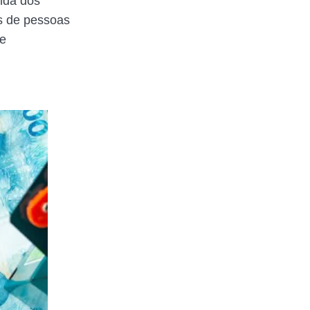
nda dos
s de pessoas
te