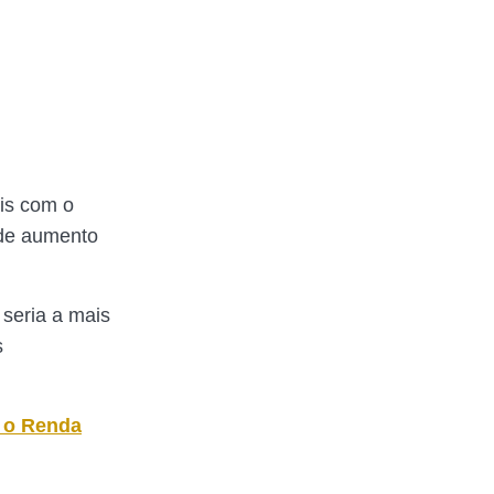
is com o
de aumento
 seria a mais
s
a o Renda