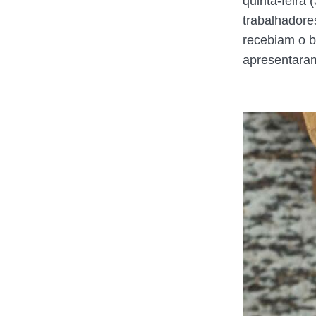
quinta-feira
trabalhador
recebiam o b
apresentara