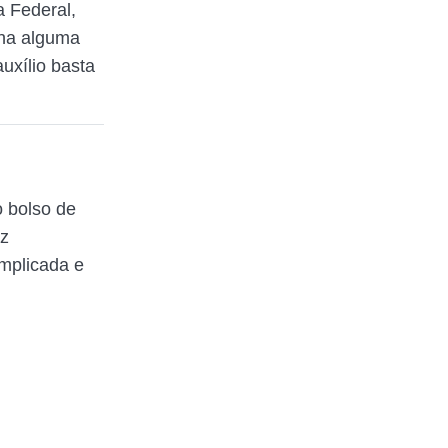
 Federal,
nha alguma
uxílio basta
 bolso de
az
mplicada e