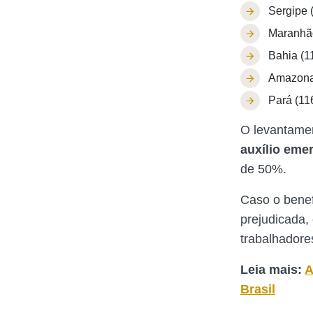
Sergipe 
Maranhã
Bahia (1
Amazon
Pará (11
O levantamen
auxílio eme
de 50%.
Caso o benefí
prejudicada,
trabalhadore
Leia mais:
A
Brasil