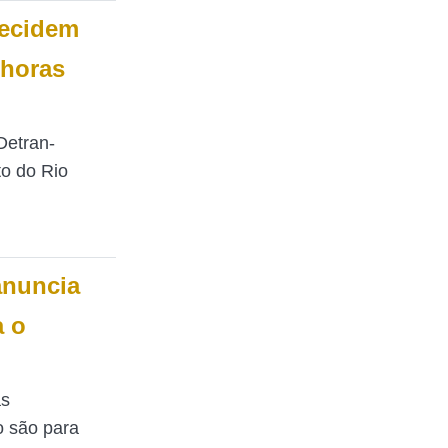
decidem
 horas
Detran-
o do Rio
anuncia
a o
as
o são para