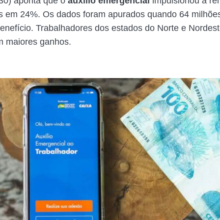
 (30) aponta que o
auxílio emergencial
impulsionou a re
es em 24%. Os dados foram apurados quando 64 milhõe
enefício. Trabalhadores dos estados do Norte e Nordes
m maiores ganhos.