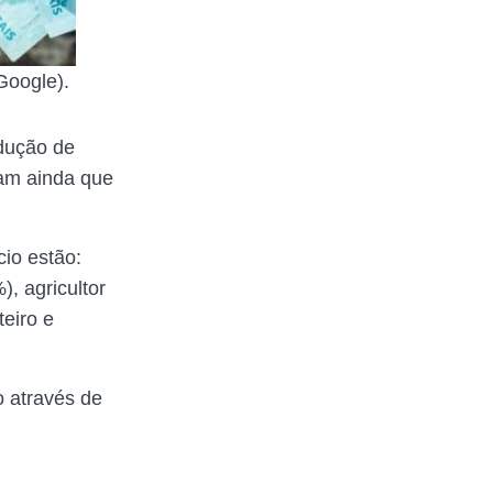
Google).
edução de
ram ainda que
io estão:
, agricultor
teiro e
o através de