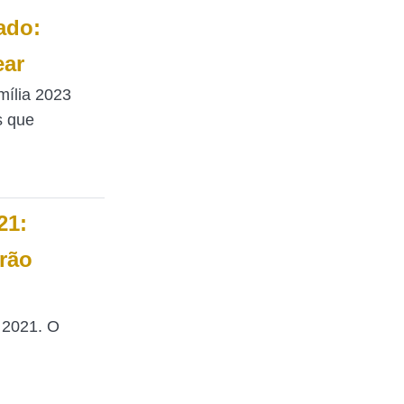
ado:
ear
mília 2023
s que
21:
erão
 2021. O