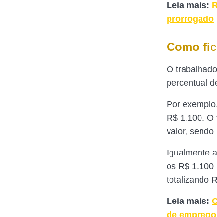
Leia mais:
R
prorrogado
Como fi
c
O trabalhado
percentual d
Por exemplo,
R$ 1.100. O 
valor, sendo
Igualmente 
os R$ 1.100
totalizando 
Leia mais:
C
de emprego