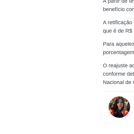
A partir de 
benefício co
A retificaçã
que é de R$ 
Para aqueles
porcentagem 
O reajuste a
conforme det
Nacional de 