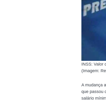
INSS: Valor 
(Imagem: Rep
A mudança ac
que passou d
salário míni