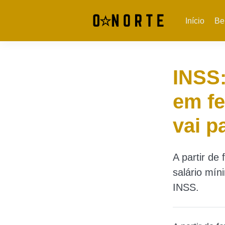
Início
Be
INSS:
em f
vai p
A partir d
salário mín
INSS.