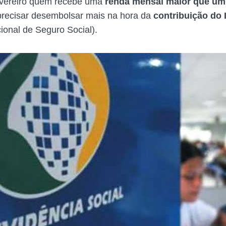
fevereiro quem recebe uma
renda mensal maior que um 
precisar desembolsar mais na hora da
contribuição do
cional de Seguro Social).