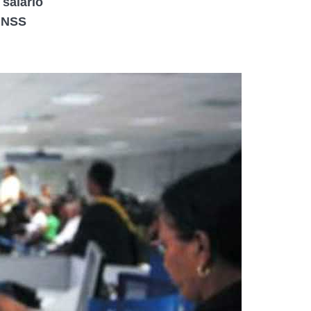
salário
 INSS