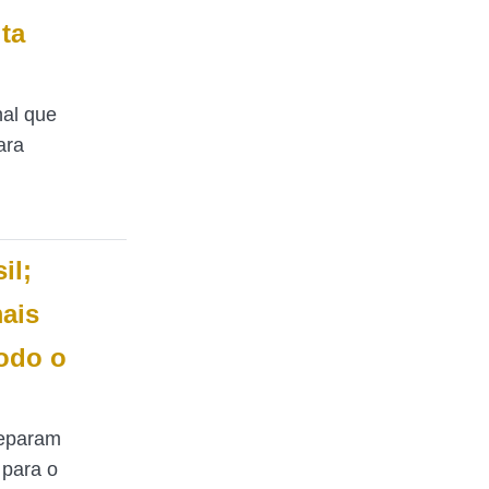
ta
nal que
ara
il;
ais
odo o
reparam
para o