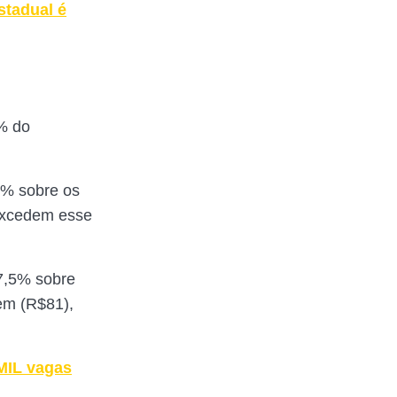
stadual é
% do
5% sobre os
 excedem esse
7,5% sobre
em (R$81),
MIL vagas