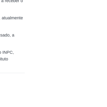
 a receber o
, atualmente
ssado, a
o INPC,
ituto