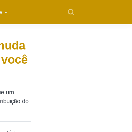
e
 muda
 você
que um
ribuição do