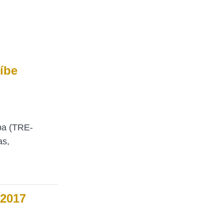
íbe
íba (TRE-
as,
 2017