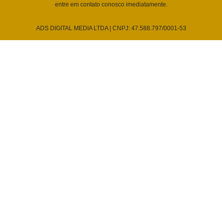
entre em contato conosco imediatamente.
ADS DIGITAL MEDIA LTDA | CNPJ: 47.588.797/0001-53