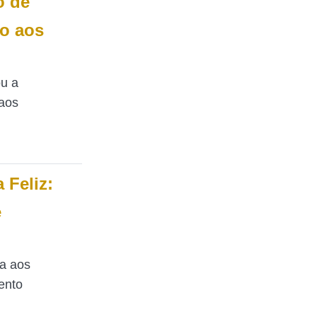
o de
o aos
ou a
 aos
 Feliz:
e
da aos
ento