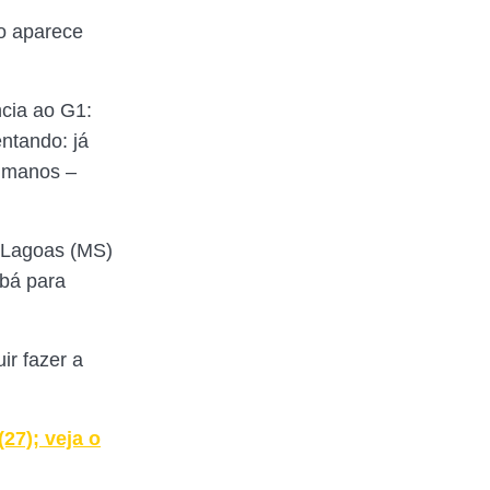
ço aparece
ncia ao G1:
ntando: já
humanos –
s Lagoas (MS)
abá para
ir fazer a
27); veja o