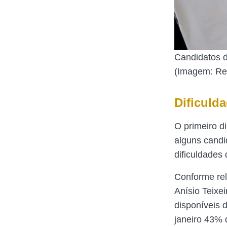
Candidatos d
(Imagem: Rep
Dificuld
O primeiro d
alguns candi
dificuldades 
Conforme rel
Anísio Teixe
disponíveis 
janeiro 43% 