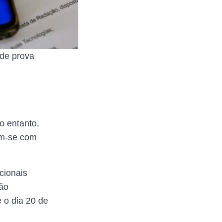
 de prova
o entanto,
am-se com
cionais
tão
é o dia 20 de