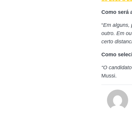
Como será a
“
Em alguns, 
outro. Em out
certo distan
Como seleci
“O candidato
Mussi.