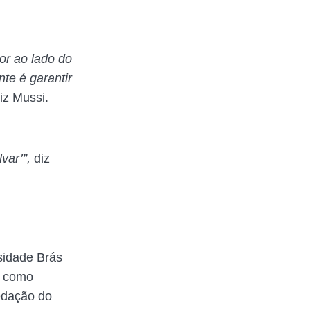
or ao lado do
te é garantir
diz Mussi.
lvar’”,
diz
sidade Brás
a como
redação do