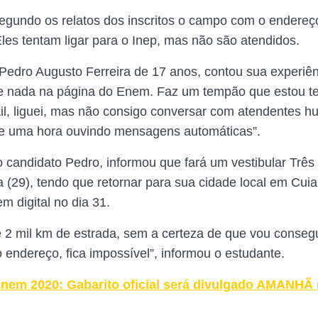
segundo os relatos dos inscritos o campo com o endere
les tentam ligar para o Inep, mas não são atendidos.
Pedro Augusto Ferreira de 17 anos, contou sua experiê
e nada na página do Enem. Faz um tempão que estou te
l, liguei, mas não consigo conversar com atendentes 
de uma hora ouvindo mensagens automáticas”.
o candidato Pedro, informou que fará um vestibular Trê
ra (29), tendo que retornar para sua cidade local em Cui
m digital no dia 31.
 2 mil km de estrada, sem a certeza de que vou consegu
 endereço, fica impossível”, informou o estudante.
nem 2020: Gabarito oficial será divulgado AMANHÃ (