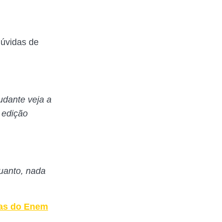
dúvidas de
udante veja a
 edição
uanto, nada
tas do Enem