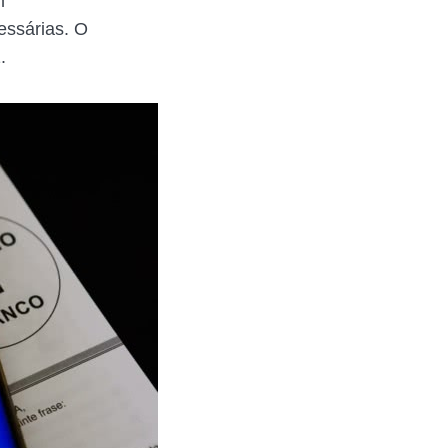
m
essárias. O
.