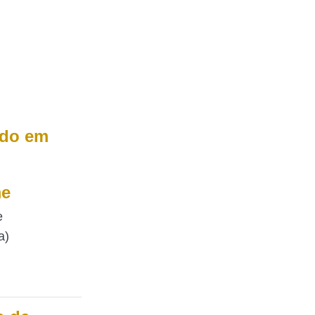
ado em
me
e
a)