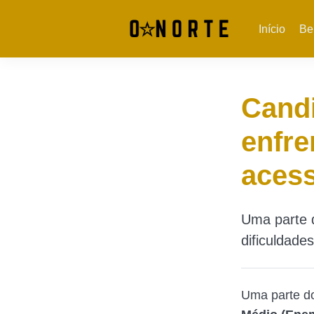
Início
Be
Candi
enfre
acess
Uma parte d
dificuldade
Uma parte do