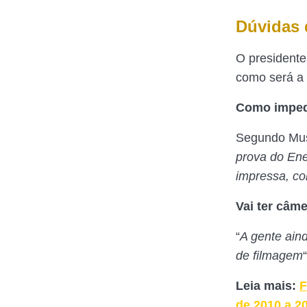
Dúvidas 
O presidente
como será a 
Como impedi
Segundo Mu
prova do En
impressa, co
Vai ter câm
“
A gente ain
de filmagem
Leia mais:
F
de 2010 a 2