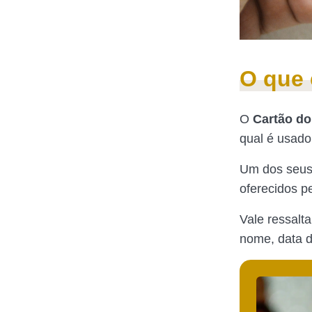
O que 
O
Cartão d
qual é usado 
Um dos seus 
oferecidos p
Vale ressalt
nome, data d