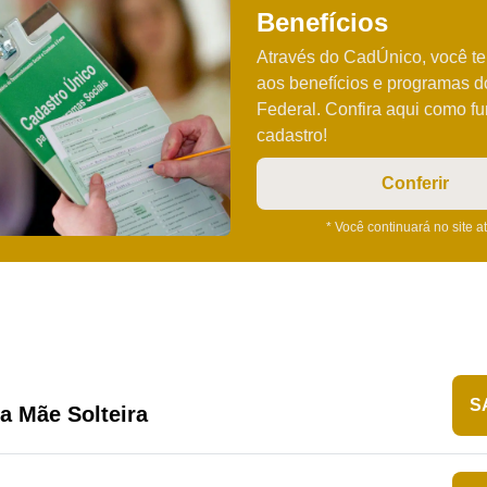
Benefícios
Através do CadÚnico, você t
aos benefícios e programas 
Federal. Confira aqui como f
cadastro!
Conferir
* Você continuará no site a
S
ra Mãe Solteira