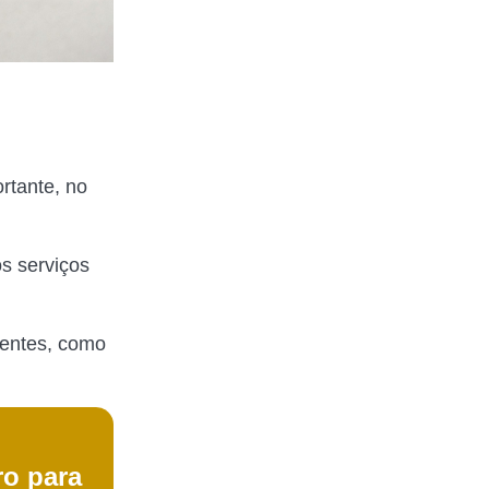
rtante, no
os serviços
ientes, como
ro para