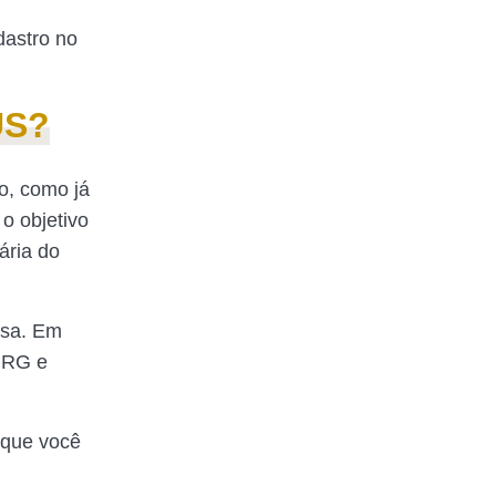
dastro no
US?
o, como já
o objetivo
ária do
asa. Em
 RG e
 que você