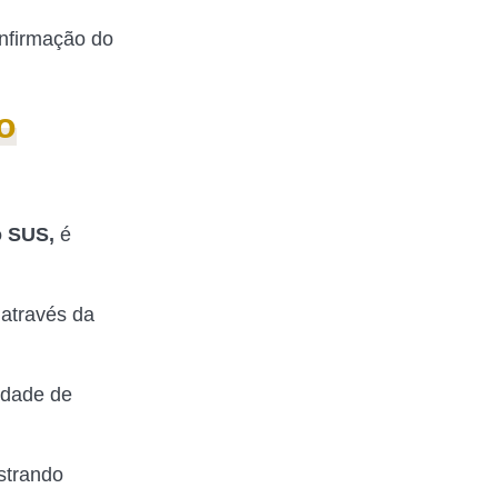
onfirmação do
o
o SUS,
é
 através da
lidade de
strando