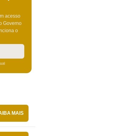
em acesso
do Governo
unciona o
tual
AIBA MAIS