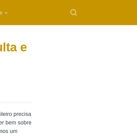
e
lta e
leiro precisa
cer bem sobre
amos um