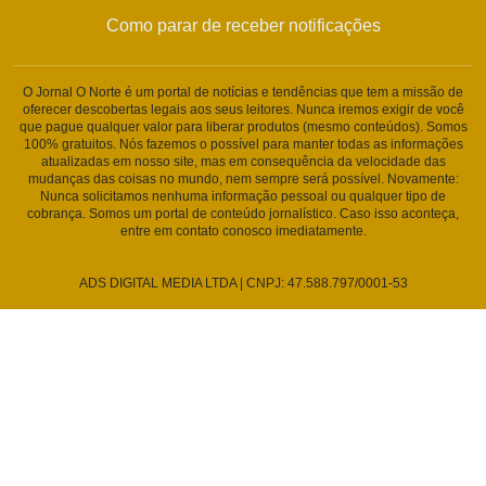
Como parar de receber notificações
O Jornal O Norte é um portal de notícias e tendências que tem a missão de
oferecer descobertas legais aos seus leitores. Nunca iremos exigir de você
que pague qualquer valor para liberar produtos (mesmo conteúdos). Somos
100% gratuitos. Nós fazemos o possível para manter todas as informações
atualizadas em nosso site, mas em consequência da velocidade das
mudanças das coisas no mundo, nem sempre será possível. Novamente:
Nunca solicitamos nenhuma informação pessoal ou qualquer tipo de
cobrança. Somos um portal de conteúdo jornalístico. Caso isso aconteça,
entre em contato conosco imediatamente.
ADS DIGITAL MEDIA LTDA | CNPJ: 47.588.797/0001-53