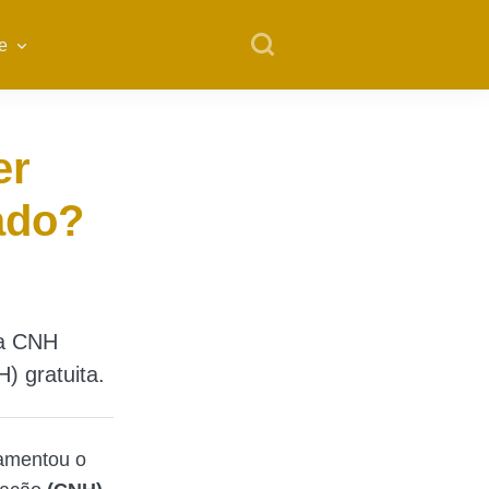
e
er
tado?
ma CNH
) gratuita.
lamentou o