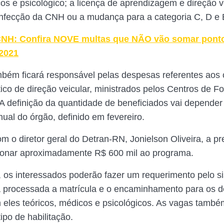
cos e psicológico; a licença de aprendizagem e direção v
nfecção da CNH ou a mudança para a categoria C, D e 
NH: Confira NOVE multas que NÃO vão somar pont
 2021
bém ficará responsável pelas despesas referentes aos 
ático de direção veicular, ministrados pelos Centros de 
A definição da quantidade de beneficiados vai depender
ual do órgão, definido em fevereiro.
m o diretor geral do Detran-RN, Jonielson Oliveira, a pr
ionar aproximadamente R$ 600 mil ao programa.
 os interessados poderão fazer um requerimento pelo s
 processada a matrícula e o encaminhamento para os d
m eles teóricos, médicos e psicológicos. As vagas tamb
tipo de habilitação.