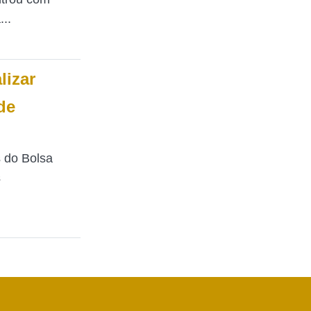
..
lizar
de
s do Bolsa
s