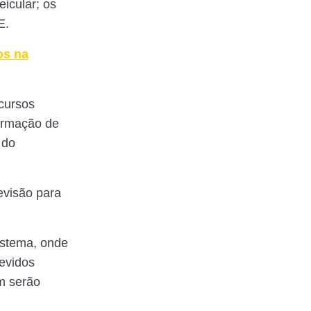
eicular; os
E.
os na
cursos
Formação de
 do
evisão para
istema, onde
evidos
ém serão