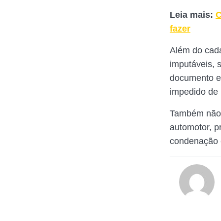
Leia mais:
C
fazer
Além do cada
imputáveis, s
documento eq
impedido de
Também não é
automotor, p
condenação e