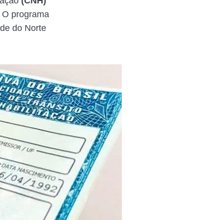
itação
(CNH)
a. O programa
nde do Norte