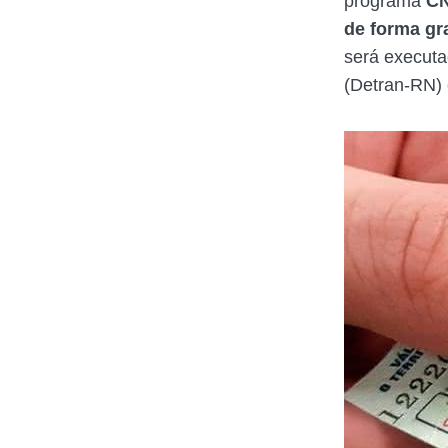
programa
CN
de forma gra
será executa
(Detran-RN) 