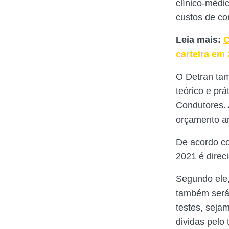
clínico-médi
custos de co
Leia mais:
C
carteira em
O Detran tam
teórico e pr
Condutores. 
orçamento an
De acordo co
2021 é direc
Segundo ele,
também será
testes, seja
dividas pelo 