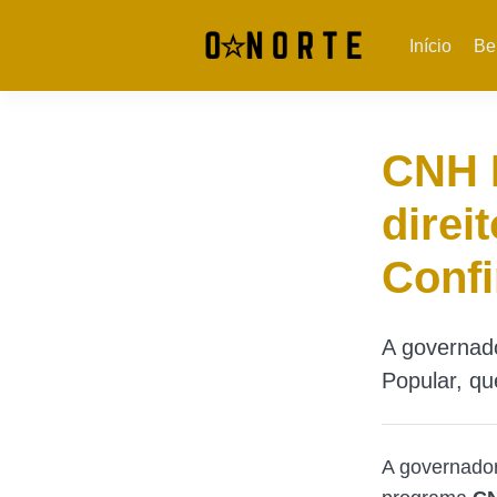
Início
Be
CNH P
direi
Confi
A governad
Popular, qu
A governador