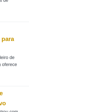
s de
 para
leiro de
 oferece
e
vo
ntrou com