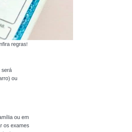
fira regras!
 será
arro) ou
Família ou em
ar os exames