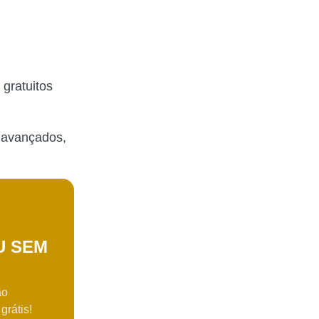
gratuitos
e avançados,
U SEM
ão
grátis!