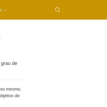
e
o
 grau de
sso mesmo,
objetivo de