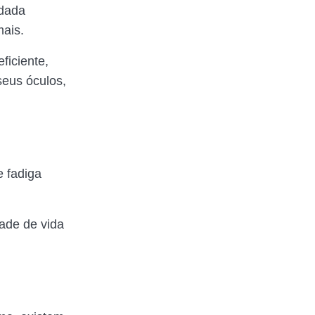
idada
mais.
ficiente,
seus óculos,
e fadiga
dade de vida