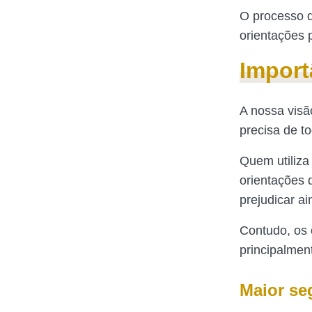
O processo d
orientações p
Import
A nossa visã
precisa de t
Quem utiliza
orientações 
prejudicar a
Contudo, os 
principalmen
Maior se