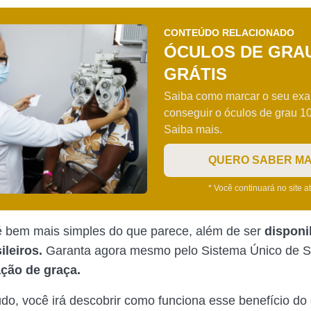
CONTEÚDO RELACIONADO
ÓCULOS DE GRAU
GRÁTIS
Saiba como marcar o seu ex
conseguir o óculos de grau 10
Saiba mais.
QUERO SABER MA
* Você continuará no site a
 bem mais simples do que parece, além de ser
disponi
ileiros.
Garanta agora mesmo pelo Sistema Único de 
ação de graça.
do, você irá descobrir como funciona esse benefício do