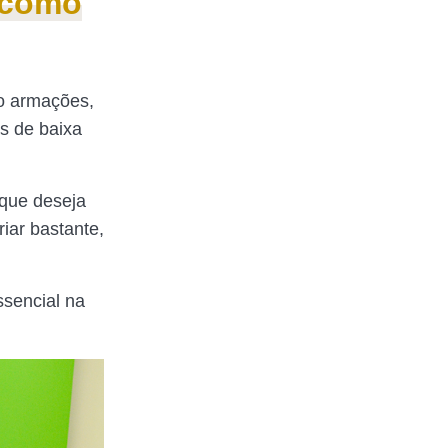
 como
o armações,
as de baixa
 que deseja
riar bastante,
ssencial na