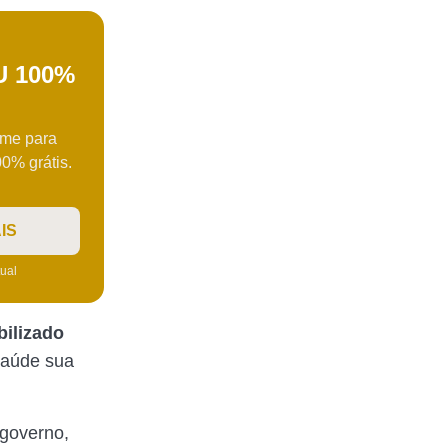
 100%
ame para
0% grátis.
IS
tual
bilizado
Saúde sua
 governo,