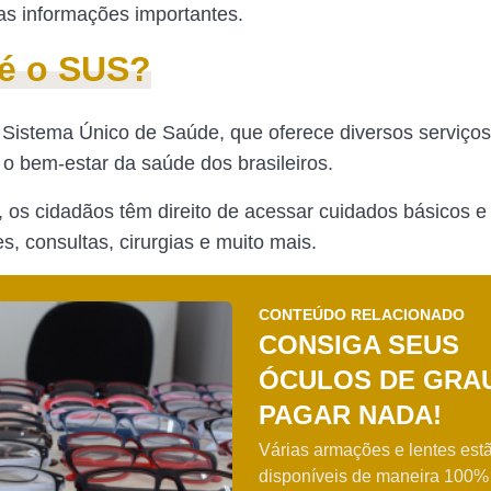
as informações importantes.
é o SUS?
istema Único de Saúde, que oferece diversos serviços 
 o bem-estar da saúde dos brasileiros.
 os cidadãos têm direito de acessar cuidados básicos 
, consultas, cirurgias e muito mais.
CONTEÚDO RELACIONADO
CONSIGA SEUS
ÓCULOS DE GRA
PAGAR NADA!
Várias armações e lentes est
disponíveis de maneira 100% 