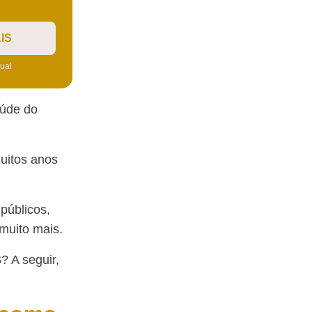
IS
tual
aúde do
uitos anos
públicos,
muito mais.
S
? A seguir,