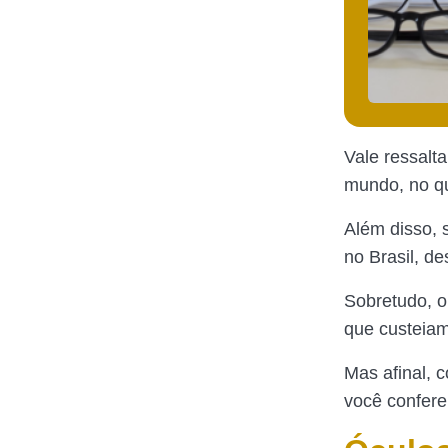
Vale ressalt
mundo, no qu
Além disso, 
no Brasil, d
Sobretudo, o
que custeiam
Mas afinal, 
você confere