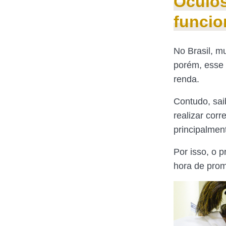
Óculos
funcio
No Brasil, m
porém, esse b
renda.
Contudo, sai
realizar corr
principalmen
Por isso, o 
hora de prom