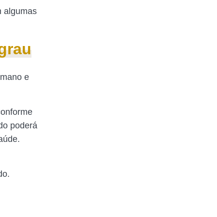
om algumas
 grau
humano e
 conforme
ado poderá
aúde.
ado.