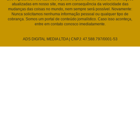
atualizadas em nosso site, mas em consequência da velocidade das
mudanças das coisas no mundo, nem sempre será possível. Novamente:
Nunca solicitamos nenhuma informação pessoal ou qualquer tipo de
cobrança. Somos um portal de conteúdo jornalístico. Caso isso aconteça,
entre em contato conosco imediatamente.
ADS DIGITAL MEDIA LTDA | CNPJ: 47.588.797/0001-53