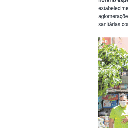
horário esp
estabelecime
aglomeraçõe
sanitárias co