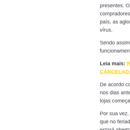
presentes. O
compradores
país, as ag
vírus.
Sendo assim,
funcionament
Leia mais:
R
CANCELAD
De acordo co
nos dias ant
lojas começa
Por sua vez,
que no feriad
estará abert