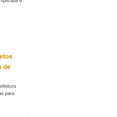
mplicada e
jetos
a de
efeitura
as para