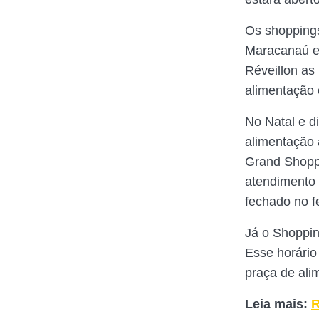
Os shoppings
Maracanaú e 
Réveillon as
alimentação 
No Natal e d
alimentação 
Grand Shopp
atendimento 
fechado no f
Já o Shoppin
Esse horário
praça de ali
Leia mais:
R