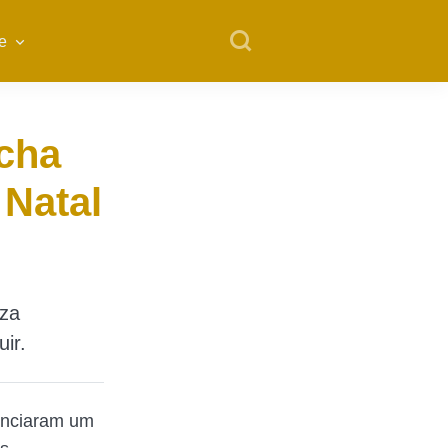
e
echa
 Natal
eza
ir.
nciaram um