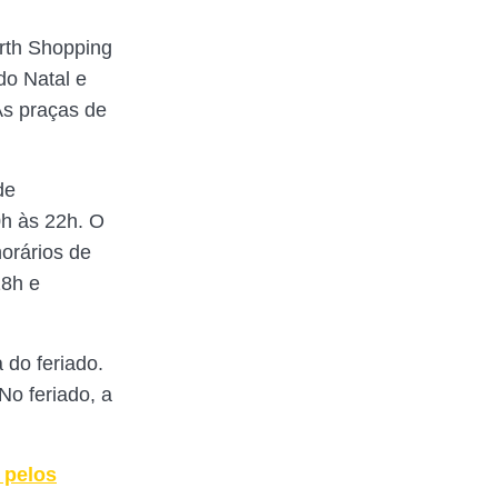
rth Shopping
do Natal e
As praças de
de
0h às 22h. O
orários de
18h e
 do feriado.
No feriado, a
 pelos