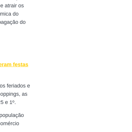
 atrair os
êmica do
pagação do
eram festas
os feriados e
hoppings, as
5 e 1º.
 população
 comércio