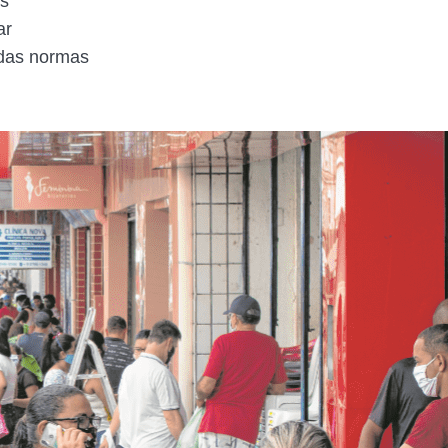
os
ar
 das normas