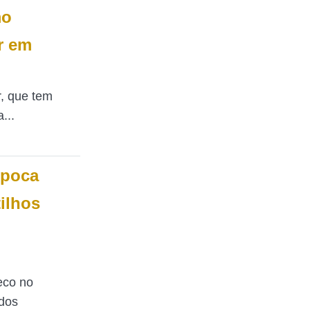
mo
r em
r, que tem
...
época
ilhos
eco no
dos