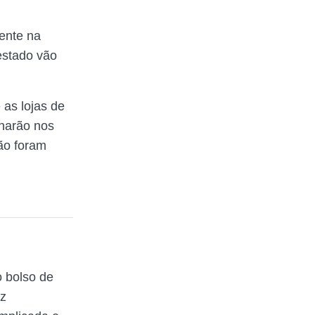
ente na
estado vão
 as lojas de
onarão nos
não foram
 bolso de
az