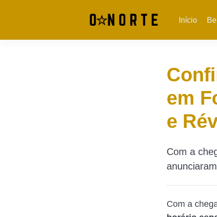
Início
Be
Confi
em Fo
e Rév
Com a chega
anunciaram 
Com a chegad