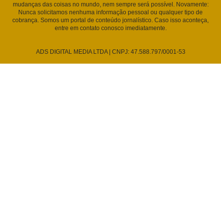
mudanças das coisas no mundo, nem sempre será possível. Novamente:
Nunca solicitamos nenhuma informação pessoal ou qualquer tipo de
cobrança. Somos um portal de conteúdo jornalístico. Caso isso aconteça,
entre em contato conosco imediatamente.
ADS DIGITAL MEDIA LTDA | CNPJ: 47.588.797/0001-53