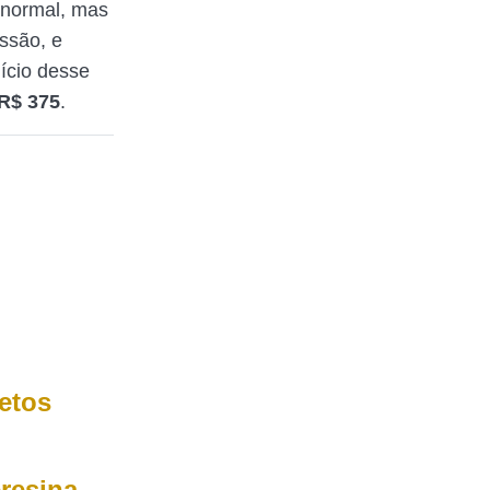
 normal, mas
ssão, e
ício desse
 R$ 375
.
jetos
eresina