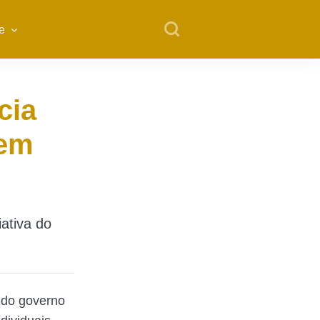
e
cia
 em
iativa do
a do governo