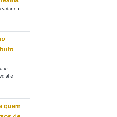
a votar em
mo
ibuto
 que
edial e
a quem
rsos de