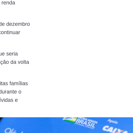
 renda
 de dezembro
continuar
ue seria
ação da volta
tas famílias
durante o
vidas e