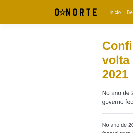
Início
Be
Confi
volta
2021
No ano de 2
governo fed
No ano de 2