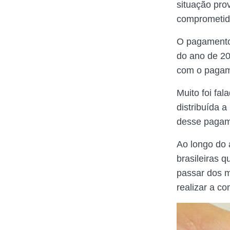
situação pro
comprometida
O pagamento
do ano de 20
com o pagame
Muito foi fa
distribuída 
desse pagam
Ao longo do 
brasileiras 
passar dos m
realizar a co