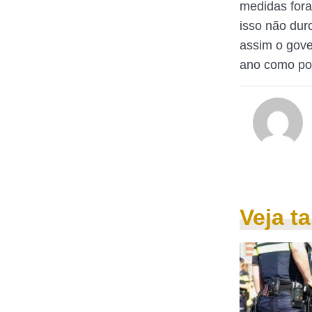
medidas fora
isso não dur
assim o gov
ano como por
Veja 