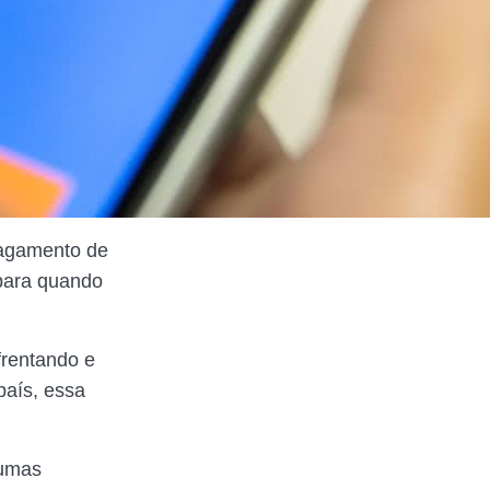
pagamento de
 para quando
frentando e
país, essa
gumas