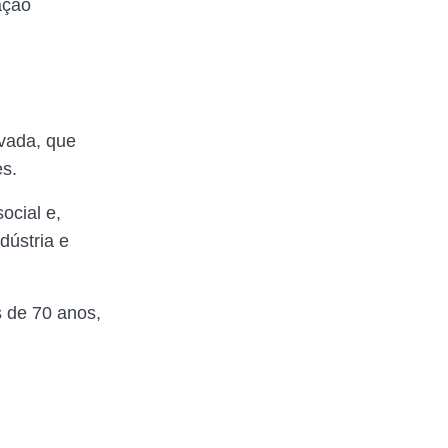
ação
ivada, que
es.
ocial e,
dústria e
s de 70 anos,