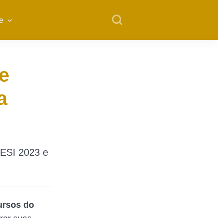
e
e
a
SESI 2023 e
ursos do