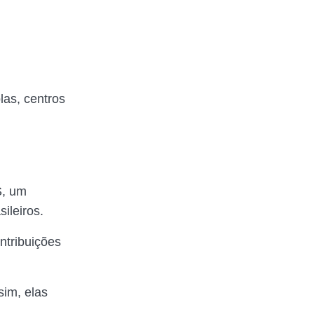
las, centros
S, um
ileiros.
ntribuições
sim, elas