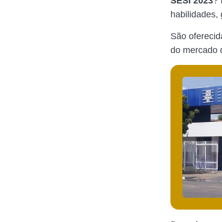
SESI 2023
? 
habilidades, 
São oferecid
do mercado d