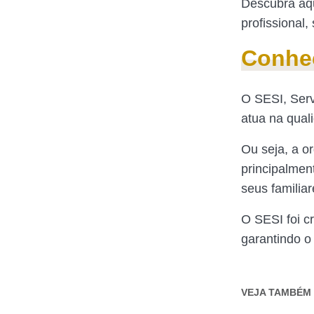
Descubra aqu
profissional
Conhe
O SESI, Serv
atua na qual
Ou seja, a o
principalmen
seus familia
O SESI foi c
garantindo o
VEJA TAMBÉM