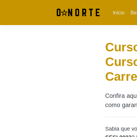
Início
Be
Curso
Curso
Carre
Confira aqu
como garant
Sabia que vo