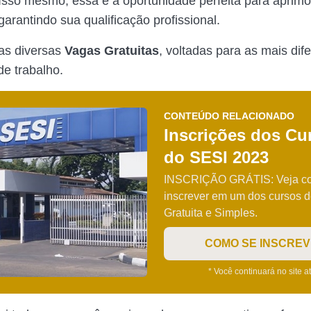
Isso mesmo, essa é a oportunidade perfeita para aprimo
garantindo sua qualificação profissional.
as diversas
Vagas Gratuitas
, voltadas para as mais dif
e trabalho.
CONTEÚDO RELACIONADO
Inscrições dos Cu
do SESI 2023
INSCRIÇÃO GRÁTIS: Veja c
inscrever em um dos cursos d
Gratuita e Simples.
COMO SE INSCRE
* Você continuará no site a