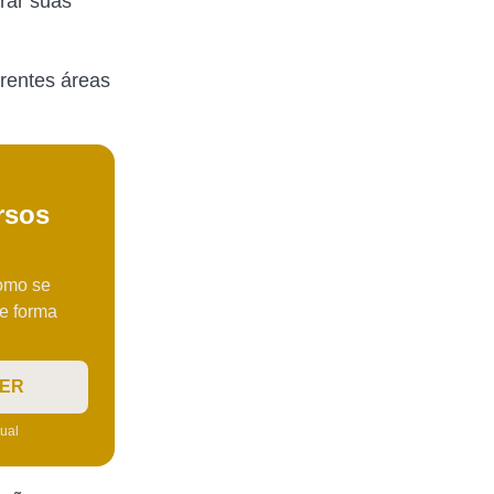
rar suas
erentes áreas
rsos
omo se
e forma
VER
tual