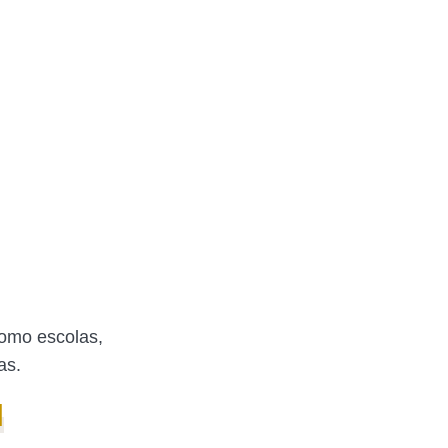
como escolas,
ras.
I