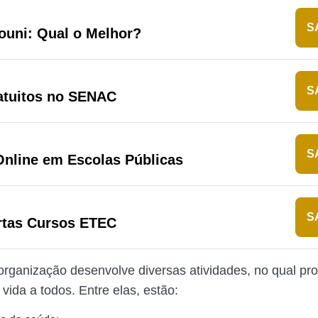
S
ouni: Qual o Melhor?
S
atuitos no SENAC
S
Online em Escolas Públicas
S
rtas Cursos ETEC
organização desenvolve diversas atividades, no qual pr
vida a todos. Entre elas, estão: